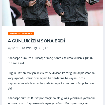
ADANASPOR HABER
4 GÜNLÜK İZİN SONA ERDİ
2749
2
0
25/03/2021
Adanaspor’umuzda Bursaspor maçı sonrası takıma verilen 4 günlük
izin sona erdi.
Bugün Osman Yereşen Tesisleri'nde 4 Nisan Pazar günü deplasmanda
karşılaşacağı Boluspor maçının hazırlıklarına başlayan Toros
Kaplanlar'ımızda takımın başında Altyapı Sorumlumuz Eyüp Arın yer
aldı.
Adanaspor'umuz, Bursaspor maçında aldığı ağır yenilginin yaralarını
sarmak istiyor. Deplasmanda oynayacağımız Boluspor maçı ve