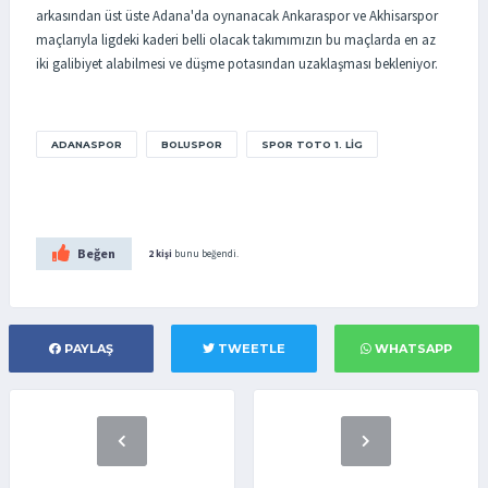
arkasından üst üste Adana'da oynanacak Ankaraspor ve Akhisarspor
maçlarıyla ligdeki kaderi belli olacak takımımızın bu maçlarda en az
iki galibiyet alabilmesi ve düşme potasından uzaklaşması bekleniyor.
ADANASPOR
BOLUSPOR
SPOR TOTO 1. LIG
Beğen
2 kişi
bunu beğendi.
PAYLAŞ
TWEETLE
WHATSAPP