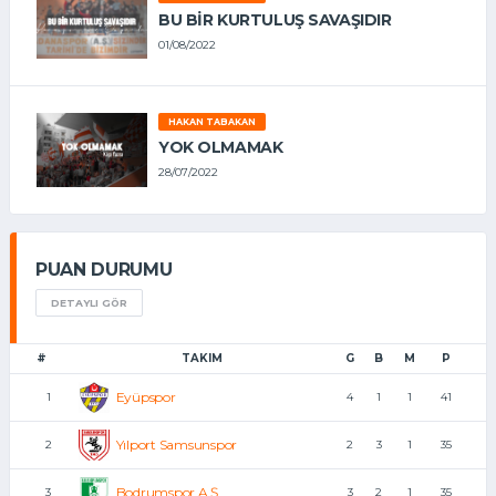
BU BİR KURTULUŞ SAVAŞIDIR
01/08/2022
HAKAN TABAKAN
YOK OLMAMAK
28/07/2022
PUAN DURUMU
DETAYLI GÖR
#
TAKIM
G
B
M
P
Eyüpspor
1
4
1
1
41
Yılport Samsunspor
2
2
3
1
35
Bodrumspor A.Ş.
3
3
2
1
35