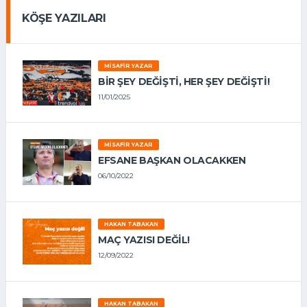
KÖŞE YAZILARI
MISAFIR YAZAR
BIR ŞEY DEĞIŞTI, HER ŞEY DEĞIŞTI!
11/01/2025
MISAFIR YAZAR
EFSANE BAŞKAN OLACAKKEN
06/10/2022
HAKAN TABAKAN
MAÇ YAZISI DEĞİL!
12/09/2022
HAKAN TABAKAN