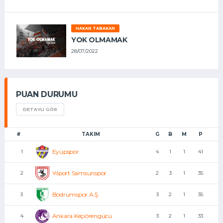
HAKAN TABAKAN
YOK OLMAMAK
28/07/2022
PUAN DURUMU
DETAYLI GÖR
#
TAKIM
G
B
M
P
Eyüpspor
1
4
1
1
41
Yılport Samsunspor
2
2
3
1
35
Bodrumspor A.Ş.
3
3
2
1
35
Ankara Keçiörengücü
4
3
2
1
33