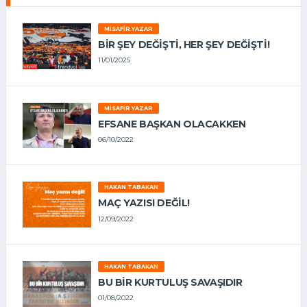
MISAFIR YAZAR
BIR ŞEY DEĞIŞTI, HER ŞEY DEĞIŞTI!
11/01/2025
MISAFIR YAZAR
EFSANE BAŞKAN OLACAKKEN
06/10/2022
HAKAN TABAKAN
MAÇ YAZISI DEĞİL!
12/09/2022
HAKAN TABAKAN
BU BİR KURTULUŞ SAVAŞIDIR
01/08/2022