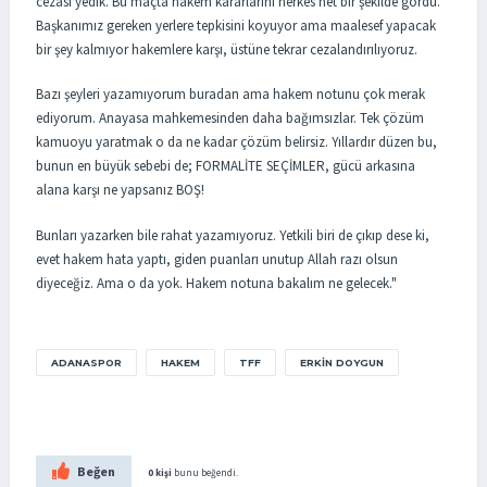
cezası yedik. Bu maçta hakem kararlarını herkes net bir şekilde gördü.
Başkanımız gereken yerlere tepkisini koyuyor ama maalesef yapacak
bir şey kalmıyor hakemlere karşı, üstüne tekrar cezalandırılıyoruz.
Bazı şeyleri yazamıyorum buradan ama hakem notunu çok merak
ediyorum. Anayasa mahkemesinden daha bağımsızlar. Tek çözüm
kamuoyu yaratmak o da ne kadar çözüm belirsiz. Yıllardır düzen bu,
bunun en büyük sebebi de; FORMALİTE SEÇİMLER, gücü arkasına
alana karşı ne yapsanız BOŞ!
Bunları yazarken bile rahat yazamıyoruz. Yetkili biri de çıkıp dese ki,
evet hakem hata yaptı, giden puanları unutup Allah razı olsun
diyeceğiz. Ama o da yok. Hakem notuna bakalım ne gelecek."
ADANASPOR
HAKEM
TFF
ERKIN DOYGUN
Beğen
0 kişi
bunu beğendi.