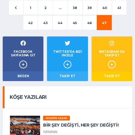
1
2
...
38
39
40
41
42
43
44
45
46
47
FACEBOOK
TWITTER'DA BIZI
INSTAGRAM DA
SAYFASINA GIT
İNCELE
TAKİP ET
BEĞEN
TAKIP ET
TAKİP ET
KÖŞE YAZILARI
MISAFIR YAZAR
BIR ŞEY DEĞIŞTI, HER ŞEY DEĞIŞTI!
11/01/2025