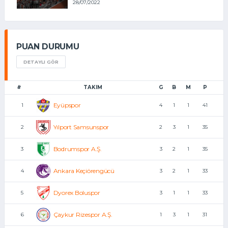
28/07/2022
PUAN DURUMU
DETAYLI GÖR
#
TAKIM
G
B
M
P
Eyüpspor
1
4
1
1
41
Yılport Samsunspor
2
2
3
1
35
Bodrumspor A.Ş.
3
3
2
1
35
Ankara Keçiörengücü
4
3
2
1
33
Dyorex Boluspor
5
3
1
1
33
Çaykur Rizespor A.Ş.
6
1
3
1
31