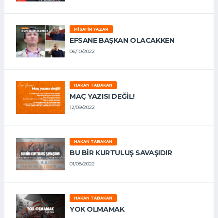
MISAFIR YAZAR
EFSANE BAŞKAN OLACAKKEN
06/10/2022
HAKAN TABAKAN
MAÇ YAZISI DEĞİL!
12/09/2022
HAKAN TABAKAN
BU BİR KURTULUŞ SAVAŞIDIR
01/08/2022
HAKAN TABAKAN
YOK OLMAMAK