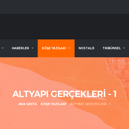
HABERLER
KÖŞE YAZILARI
NOSTALJİ
TRİBÜNSEL
ALTYAPI GERÇEKLERİ - 1
ANA SAYFA
KÖŞE YAZILARI
ALTYAPI GERÇEKLERİ - 1