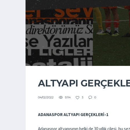
ALTYAPI GERÇEKLER
5114
3
0
04/02/2022
ADANASPOR ALTYAPI GERÇEKLERİ-1
Adanaspor altyapısının belki de 30 yıllık çilesi, bu se