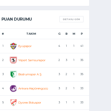
PUAN DURUMU
DETAYLI GÖR
#
TAKIM
G
B
M
P
1
Eyüpspor
4
1
1
41
2
Yılport Samsunspor
2
3
1
35
3
Bodrumspor A.Ş.
3
2
1
35
4
Ankara Keçiörengücü
3
2
1
33
5
Dyorex Boluspor
3
1
1
33