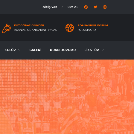
GİRİŞ YAP
ÜYE OL
FOTOĞRAF GÖNDER
ADANASPOR FORUM
ADANASPOR ANILARINI PAYLAŞ
FORUMA GIR!
KULÜP
GALERİ
PUAN DURUMU
FİKSTÜR