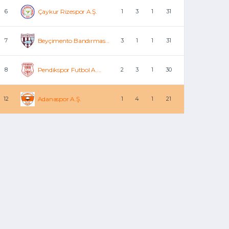
6
Çaykur Rizespor A.Ş.
1
3
1
31
7
Beyçimento Bandırmas...
3
1
1
31
8
Pendikspor Futbol A....
2
3
1
30
12
Adanaspor A.Ş.
1
4
1
21