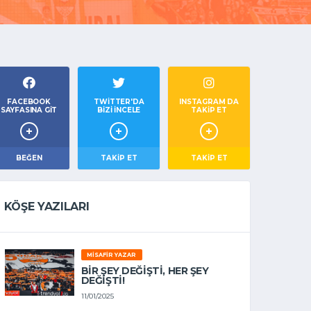
FACEBOOK
TWITTER'DA
INSTAGRAM DA
SAYFASINA GIT
BIZI İNCELE
TAKİP ET
BEĞEN
TAKIP ET
TAKİP ET
KÖŞE YAZILARI
MISAFIR YAZAR
BIR ŞEY DEĞIŞTI, HER ŞEY
DEĞIŞTI!
11/01/2025