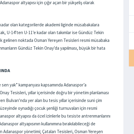
 Adanaspor altyapısı için çığır açan bir yükşeliş olarak
e kadar olan kategorilerde akademi liginde müsabakalara
cak, U-14’ten U-11’e kadar olan takımlar ise Gündüz Tekin
cak gelinen noktada Osman Yereşen Tesisleri resmi müsabaka
trenmanların Gündüz Tekin Onay’da yapılması, büyük bir hata
RINDA
it de sen yak” kampanyası kapsamında Adanaspor’a
nay Tesisleri, yıllar içerisinde doğru bir yönetim planlaması
 Bulvarı’nda yer alan bu tesis yıllar içerisinde suni çim
 düzeyinde oynadığı çocuk şenliği turnuvaları için resmi
anaspor altyapısı da özel izinlerle bu tesiste antrenmanlarını
anaspor altyapısının kullanımına bırakılabileceği de
an Adanaspor yönetimi; Çatalan Tesisleri, Osman Yereşen