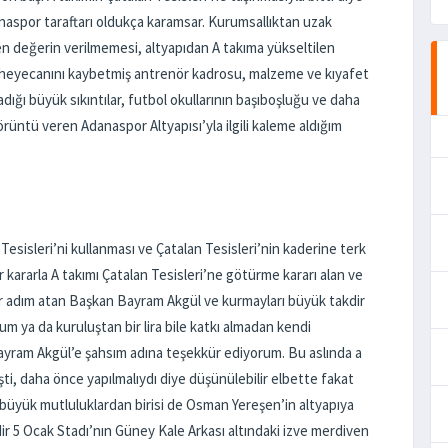
naspor taraftarı oldukça karamsar. Kurumsallıktan uzak
en değerin verilmemesi, altyapıdan A takıma yükseltilen
ı, heyecanını kaybetmiş antrenör kadrosu, malzeme ve kıyafet
ığı büyük sıkıntılar, futbol okullarının başıboşluğu ve daha
rüntü veren Adanaspor Altyapısı’yla ilgili kaleme aldığım
esisleri’ni kullanması ve Çatalan Tesisleri’nin kaderine terk
ir kararla A takımı Çatalan Tesisleri’ne götürme kararı alan ve
r adım atan Başkan Bayram Akgül ve kurmayları büyük takdir
m ya da kuruluştan bir lira bile katkı almadan kendi
Bayram Akgül’e şahsım adına teşekkür ediyorum. Bu aslında a
ti, daha önce yapılmalıydı diye düşünülebilir elbette fakat
büyük mutluluklardan birisi de Osman Yereşen’in altyapıya
dir 5 Ocak Stadı’nın Güney Kale Arkası altındaki izve merdiven