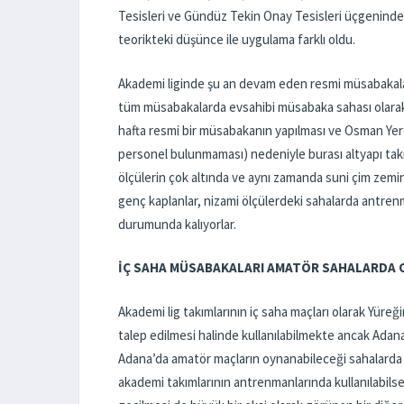
Tesisleri ve Gündüz Tekin Onay Tesisleri üçgeninde sa
teorikteki düşünce ile uygulama farklı oldu.
Akademi liginde şu an devam eden resmi müsabakala
tüm müsabakalarda evsahibi müsabaka sahası olarak
hafta resmi bir müsabakanın yapılması ve Osman Yere
personel bulunmaması) nedeniyle burası altyapı takım
ölçülerin çok altında ve aynı zamanda suni çim ze
genç kaplanlar, nizami ölçülerdeki sahalarda antren
durumunda kalıyorlar.
İÇ SAHA MÜSABAKALARI AMATÖR SAHALARDA 
Akademi lig takımlarının iç saha maçları olarak Yüre
talep edilmesi halinde kullanılabilmekte ancak Ada
Adana’da amatör maçların oynanabileceği sahalarda
akademi takımlarının antrenmanlarında kullanılabils