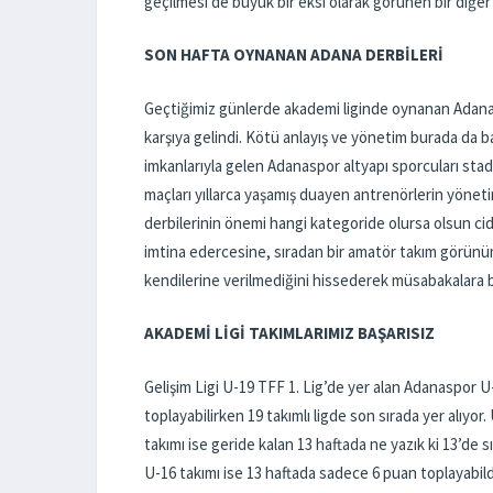
geçilmesi de büyük bir eksi olarak görünen bir diğer
SON HAFTA OYNANAN ADANA DERBİLERİ
Geçtiğimiz günlerde akademi liginde oynanan Adana 
karşıya gelindi. Kötü anlayış ve yönetim burada da b
imkanlarıyla gelen Adanaspor altyapı sporcuları sta
maçları yıllarca yaşamış duayen antrenörlerin yönetim
derbilerinin önemi hangi kategoride olursa olsun cid
imtina edercesine, sıradan bir amatör takım görün
kendilerine verilmediğini hissederek müsabakalara 
AKADEMİ LİGİ TAKIMLARIMIZ BAŞARISIZ
Gelişim Ligi U-19 TFF 1. Lig’de yer alan Adanaspor U-
toplayabilirken 19 takımlı ligde son sırada yer alıyo
takımı ise geride kalan 13 haftada ne yazık ki 13’de 
U-16 takımı ise 13 haftada sadece 6 puan toplayabild