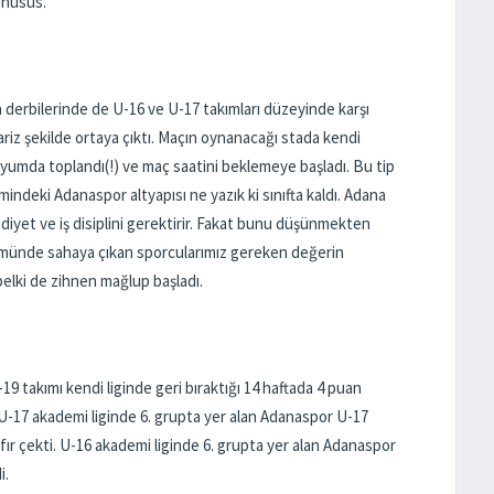
 husus.
derbilerinde de U-16 ve U-17 takımları düzeyinde karşı
ariz şekilde ortaya çıktı. Maçın oynanacağı stada kendi
dyumda toplandı(!) ve maç saatini beklemeye başladı. Bu tip
indeki Adanaspor altyapısı ne yazık ki sınıfta kaldı. Adana
diyet ve iş disiplini gerektirir. Fakat bunu düşünmekten
ümünde sahaya çıkan sporcularımız gereken değerin
belki de zihnen mağlup başladı.
19 takımı kendi liginde geri bıraktığı 14 haftada 4 puan
r. U-17 akademi liginde 6. grupta yer alan Adanaspor U-17
sıfır çekti. U-16 akademi liginde 6. grupta yer alan Adanaspor
i.