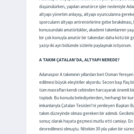
düşünülürken, yapılan amatörce işler nedeniyle Ada
altyapı yönetim anlayışı, altyapı oyuncularına gerek
sporcuların altyapı antrenörlerine gebe bırakılmas
konusundaki amatörlükler, akademi takımlarının yaşad
bir çok konuyla amatör bir takımdan daha kötü bir gö
yazıyı iki ayrı bölümde sizlerle paylaşmak istiyorum.
A TAKIM ÇATALAN’DA, ALTYAPI NEREDE?
Adanaspor A takımının yıllardan beri Osman Yereşen T
edilmesi büyük eleştiriler alıyordu. Sezon başı flaş b
tüm masrafları kendi cebinden harcayarak önemli bi
topladı. Bu konuda belediyelerden, herhangi bir kuru
imkanlarıyla Çatalan Tesisleri’ni yenileyen Başkan 
takım düzeyinde olması gereken bir adımdı. Gecikmiş
sonuç olarak hayata geçmesi mutlu etti camiayı. En 
devredilmesi olmuştu. Nitekim 30 yıla yakın bir süre