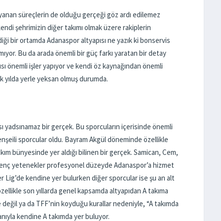
yanan süreçlerin de olduğu gerçeği göz ardı edilemez
kendi şehrimizin diğer takımı olmak üzere rakiplerin
diği bir ortamda Adanaspor altyapısı ne yazık ki bonservis
ıyor. Bu da arada önemli bir güç farkı yaratan bir detay
pısı önemli işler yapıyor ve kendi öz kaynağından önemli
 ilk yılda yerle yeksan olmuş durumda.
ısı yadsınamaz bir gerçek. Bu sporcuların içerisinde önemli
nşeili sporcular oldu. Bayram Akgül döneminde özellikle
takım bünyesinde yer aldığı bilinen bir gerçek. Samican, Cem,
i genç yetenekler profesyonel düzeyde Adanaspor’a hizmet
 Lig’de kendine yer bulurken diğer sporcular ise şu an alt
 özellikle son yıllarda genel kapsamda altyapıdan A takıma
de değil ya da TFF’nin koyduğu kurallar nedeniyle, “A takımda
nıyla kendine A takımda yer buluyor.