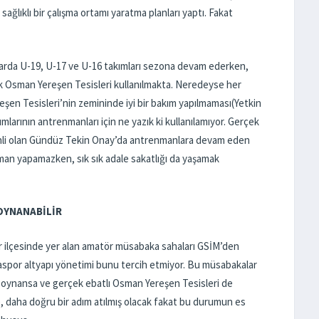
ğlıklı bir çalışma ortamı yaratma planları yaptı. Fakat
rda U-19, U-17 ve U-16 takımları sezona devam ederken,
 Osman Yereşen Tesisleri kullanılmakta. Neredeyse her
şen Tesisleri’nin zemininde iyi bir bakım yapılmaması(Yetkin
larının antrenmanları için ne yazık ki kullanılamıyor. Gerçek
minli olan Gündüz Tekin Onay’da antrenmanlara devam eden
man yapamazken, sık sık adale sakatlığı da yaşamak
OYNANABİLİR
ğir ilçesinde yer alan amatör müsabaka sahaları GSİM’den
naspor altyapı yönetimi bunu tercih etmiyor. Bu müsabakalar
 oynansa ve gerçek ebatlı Osman Yereşen Tesisleri de
e, daha doğru bir adım atılmış olacak fakat bu durumun es