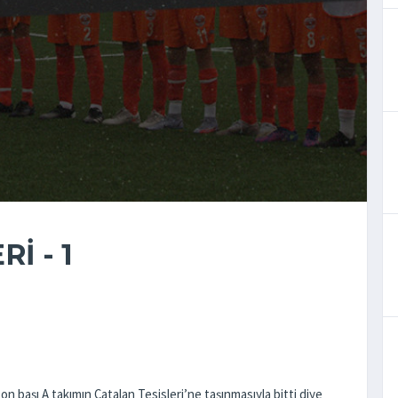
İ - 1
zon başı A takımın Çatalan Tesisleri’ne taşınmasıyla bitti diye