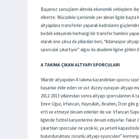
Başarısız sonuçların altında ekonomik sebeplere da
elbette. Mücadele içerisinde yer alınan ligde başta 
altyapılara transferler yaparak kadrolarını güçlendir
bedeli ödeyerek herhangi bir transfer hamlesi yapam
olarak öne çıksa da yıllardan beri, “Adanaspor altya
sporcular çıkartıyor” algısı da akademi ligine girilen
A TAKIMA ÇIKAN ALTYAPI SPORCULARI
Yıllardır altyapıdan A takıma kazandırılan sporcu say
başarılar elde eden ve üst düzey oynayan altyapı me
2012-2013 yıllarından sonra altyapı sporcularının A 
Emre Uğur, İrfancan, Hayrullah, İbrahim, Özer gib
etti ve etmeye devam edenler de var. İrfancan Süper
liglerde futbol kariyerlerine devam ediyorlar. Fakat
çıkartılan sporcular ne yazık ki, ya yeterli kapasite
bulundurulması zorunlu altyapı oyuncuları” kontenja