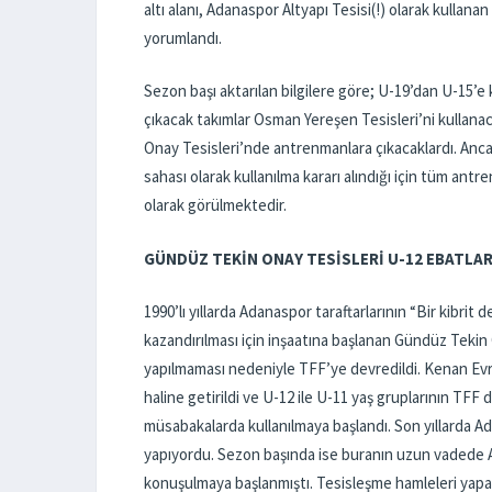
altı alanı, Adanaspor Altyapı Tesisi(!) olarak kullanan
yorumlandı.
Sezon başı aktarılan bilgilere göre; U-19’dan U-15’
çıkacak takımlar Osman Yereşen Tesisleri’ni kullana
Onay Tesisleri’nde antrenmanlara çıkacaklardı. An
sahası olarak kullanılma kararı alındığı için tüm an
olarak görülmektedir.
GÜNDÜZ TEKİN ONAY TESİSLERİ U-12 EBATLA
1990’lı yıllarda Adanaspor taraftarlarının “Bir kibr
kazandırılması için inşaatına başlanan Gündüz Tekin O
yapılmaması nedeniyle TFF’ye devredildi. Kenan Evren
haline getirildi ve U-12 ile U-11 yaş gruplarının TFF
müsabakalarda kullanılmaya başlandı. Son yıllarda Ad
yapıyordu. Sezon başında ise buranın uzun vadede Ad
konuşulmaya başlanmıştı. Tesisleşme hamleleri yap