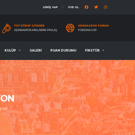
GİRİŞ YAP
ÜYE OL
FOTOĞRAF GÖNDER
ADANASPOR FORUM
ADANASPOR ANILARINI PAYLAŞ
FORUMA GIR!
KULÜP
GALERİ
PUAN DURUMU
FİKSTÜR
YON
İYON