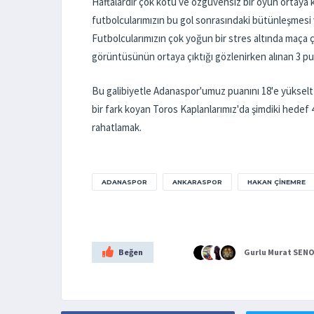
Haftalardır çok kötü ve özgüvensiz bir oyun ortaya k
futbolcularımızın bu gol sonrasındaki bütünleşmesi ve
Futbolcularımızın çok yoğun bir stres altında maça çı
görüntüsünün ortaya çıktığı gözlenirken alınan 3 pua
Bu galibiyetle Adanaspor'umuz puanını 18'e yükseltti
bir fark koyan Toros Kaplanlarımız'da şimdiki hedef
rahatlamak.
ADANASPOR
ANKARASPOR
HAKAN ÇINEMRE
Beğen
Gurlu Murat
SENO