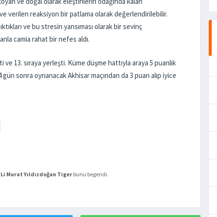
oyan ve doğal olarak eleştirilerin odağında kalan
 verilen reaksiyon bir patlama olarak değerlendirilebilir.
ktıkları ve bu stresin yansıması olarak bir sevinç
nla camia rahat bir nefes aldı.
 ve 13. sıraya yerleşti. Küme düşme hattıyla araya 5 puanlık
 4 gün sonra oynanacak Akhisar maçından da 3 puan alıp iyice
Li
Murat Yıldızdoğan
Tiger
bunu begendi.