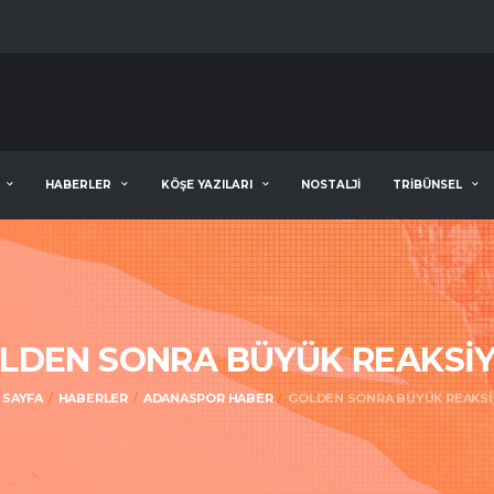
HABERLER
KÖŞE YAZILARI
NOSTALJİ
TRİBÜNSEL
LDEN SONRA BÜYÜK REAKSİ
 SAYFA
HABERLER
ADANASPOR HABER
GOLDEN SONRA BÜYÜK REAKS