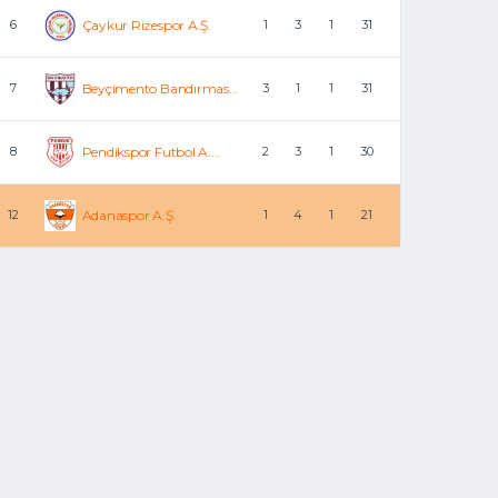
6
Çaykur Rizespor A.Ş.
1
3
1
31
7
Beyçimento Bandırmas...
3
1
1
31
8
Pendikspor Futbol A....
2
3
1
30
12
Adanaspor A.Ş.
1
4
1
21