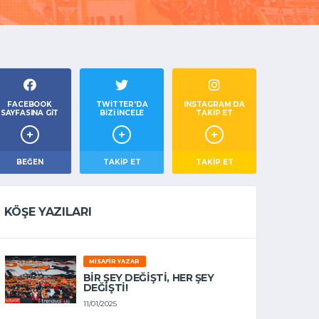
FACEBOOK
TWITTER'DA
INSTAGRAM DA
SAYFASINA GIT
BIZI İNCELE
TAKİP ET
BEĞEN
TAKIP ET
TAKİP ET
KÖŞE YAZILARI
MISAFIR YAZAR
BIR ŞEY DEĞIŞTI, HER ŞEY
DEĞIŞTI!
11/01/2025