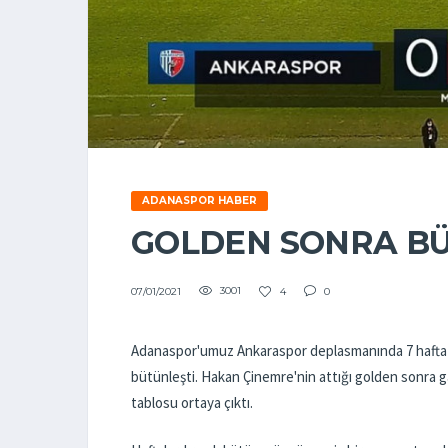
ADANASPOR HABER
GOLDEN SONRA BÜ
3001
4
0
07/01/2021
Adanaspor'umuz Ankaraspor deplasmanında 7 hafta 
bütünleşti. Hakan Çinemre'nin attığı golden sonra ga
tablosu ortaya çıktı.