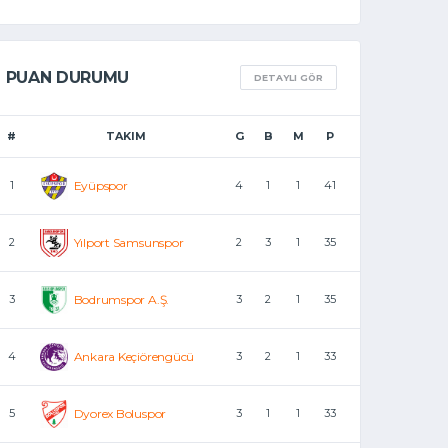
PUAN DURUMU
DETAYLI GÖR
#
TAKIM
G
B
M
P
1
Eyüpspor
4
1
1
41
2
Yılport Samsunspor
2
3
1
35
3
Bodrumspor A.Ş.
3
2
1
35
4
Ankara Keçiörengücü
3
2
1
33
5
Dyorex Boluspor
3
1
1
33