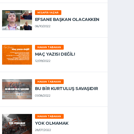
MISAFIR YAZAR
EFSANE BAŞKAN OLACAKKEN
06/10/2022
HAKAN TABAKAN
MAÇ YAZISI DEĞİL!
12/09/2022
HAKAN TABAKAN
BU BİR KURTULUŞ SAVAŞIDIR
01/08/2022
HAKAN TABAKAN
YOK OLMAMAK
28/07/2022