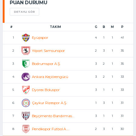
PUAN DURUMU
DETAYLI GÖR
#
TAKIM
G
B
M
P
Eyüpspor
1
4
1
1
41
Yılport Samsunspor
2
2
3
1
35
Bodrumspor A.Ş.
3
3
2
1
35
Ankara Keçiörengücü
4
3
2
1
33
Dyorex Boluspor
5
3
1
1
33
Çaykur Rizespor A.Ş.
6
1
3
1
31
Beyçimento Bandırmas...
7
3
1
1
31
Pendikspor Futbol A....
8
2
3
1
30