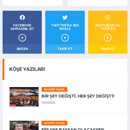
FACEBOOK
TWITTER'DA BIZI
INSTAGRAM DA
SAYFASINA GIT
İNCELE
TAKİP ET
BEĞEN
TAKIP ET
TAKİP ET
KÖŞE YAZILARI
MISAFIR YAZAR
BIR ŞEY DEĞIŞTI, HER ŞEY DEĞIŞTI!
11/01/2025
MISAFIR YAZAR
EFSANE BAŞKAN OLACAKKEN