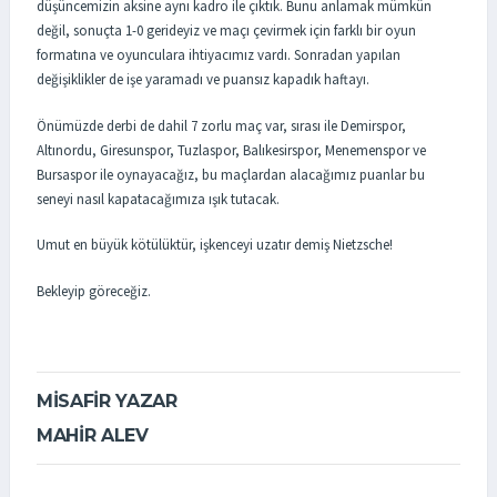
düşüncemizin aksine aynı kadro ile çıktık. Bunu anlamak mümkün
değil, sonuçta 1-0 gerideyiz ve maçı çevirmek için farklı bir oyun
formatına ve oyunculara ihtiyacımız vardı. Sonradan yapılan
değişiklikler de işe yaramadı ve puansız kapadık haftayı.
Önümüzde derbi de dahil 7 zorlu maç var, sırası ile Demirspor,
Altınordu, Giresunspor, Tuzlaspor, Balıkesirspor, Menemenspor ve
Bursaspor ile oynayacağız, bu maçlardan alacağımız puanlar bu
seneyi nasıl kapatacağımıza ışık tutacak.
Umut en büyük kötülüktür, işkenceyi uzatır demiş Nietzsche!
Bekleyip göreceğiz.
MİSAFİR YAZAR
MAHİR ALEV