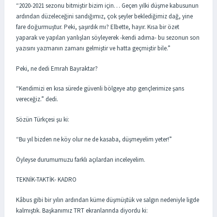
“2020-2021 sezonu bitmiştir bizim için… Geçen yılki düşme kabusunun
ardından düzeleceğini sandığımız, çok şeyler beklediğimiz dağ, yine
fare doğurmuştur. Peki, şaşırdık mı? Elbette, hayır. Kısa bir özet
yaparak ve yapılan yanlışları söyleyerek -kendi adıma- bu sezonun son
yazısını yazmanın zamanı gelmiştir ve hatta geçmiştir bile.”
Peki, ne dedi Emrah Bayraktar?
“Kendimizi en kısa sürede güvenli bölgeye atıp gençlerimize şans
vereceğiz.” dedi.
Sözün Türkçesi şu ki:
“Bu yıl bizden ne köy olur ne de kasaba, düşmeyelim yeter!”
Öyleyse durumumuzu farklı açılardan inceleyelim.
TEKNİK-TAKTİK- KADRO
Kâbus gibi bir yılın ardından küme düşmüştük ve salgın nedeniyle ligde
kalmıştık. Başkanımız TRT ekranlarında diyordu ki: