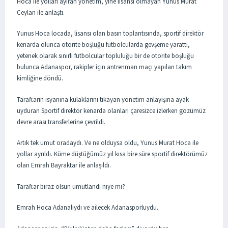
Hoca ile yolları ayıran yönetim, yine lisansı olmayan Yunus Murat
Ceylan ile anlaştı.
Yunus Hoca locada, lisansı olan basın toplantısında, sportif direktör
kenarda olunca otorite boşluğu futbolcularda gevşeme yarattı,
yetenek olarak sınırlı futbolcular topluluğu bir de otorite boşluğu
bulunca Adanaspor, rakipler için antrenman maçı yapılan takım
kimliğine döndü.
Taraftarın isyanına kulaklarını tıkayan yönetim anlayışına ayak
uyduran Sportif direktör kenarda olanları çaresizce izlerken gözümüz
devre arası transferlerine çevrildi.
Artık tek umut oradaydı. Ve ne olduysa oldu, Yunus Murat Hoca ile
yollar ayrıldı. Küme düştüğümüz yıl kısa bire süre sportif direktörümüz
olan Emrah Bayraktar ile anlaşıldı.
Taraftar biraz olsun umutlandı niye mi?
Emrah Hoca Adanalıydı ve ailecek Adanasporluydu.