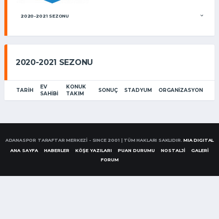
2020-2021 SEZONU
EV
KONUK
TARIH
SONUÇ
STADYUM
ORGANIZASYON
SAHIBI
TAKIM
ADANASPOR TARAFTAR MERKEZİ - SINCE 2001 | TÜM HAKLARI SAKLIDIR.
MIA DIGITAL
ANA SAYFA
HABERLER
KÖŞE YAZILARI
PUAN DURUMU
NOSTALJİ
GALERİ
FORUM