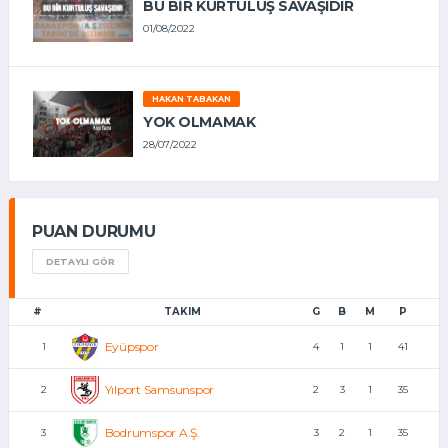
BU BİR KURTULUŞ SAVAŞIDIR
01/08/2022
HAKAN TABAKAN
YOK OLMAMAK
28/07/2022
PUAN DURUMU
DETAYLI GÖR
#
TAKIM
G
B
M
P
Eyüpspor
1
4
1
1
41
Yılport Samsunspor
2
2
3
1
35
Bodrumspor A.Ş.
3
3
2
1
35