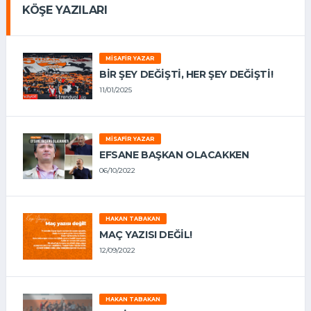
KÖŞE YAZILARI
MISAFIR YAZAR
BIR ŞEY DEĞIŞTI, HER ŞEY DEĞIŞTI!
11/01/2025
MISAFIR YAZAR
EFSANE BAŞKAN OLACAKKEN
06/10/2022
HAKAN TABAKAN
MAÇ YAZISI DEĞİL!
12/09/2022
HAKAN TABAKAN