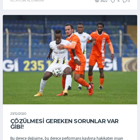
ALI AYDIN ALTUNKAN
3422
4
0
23/12/2020
ÇÖZÜLMESI GEREKEN SORUNLAR VAR
GIBI!
Bu derece değişime, bu derece performans kaybına hakikaten insan