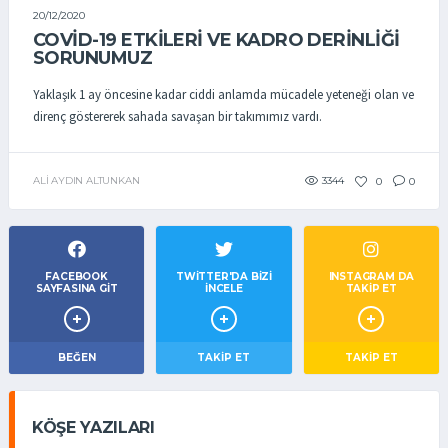
20/12/2020
COVID-19 ETKILERI VE KADRO DERINLIĞI
SORUNUMUZ
Yaklaşık 1 ay öncesine kadar ciddi anlamda mücadele yeteneği olan ve
direnç göstererek sahada savaşan bir takımımız vardı.
ALI AYDIN ALTUNKAN
3344
0
0
FACEBOOK
TWITTER'DA BIZI
INSTAGRAM DA
SAYFASINA GIT
İNCELE
TAKİP ET
BEĞEN
TAKIP ET
TAKİP ET
KÖŞE YAZILARI