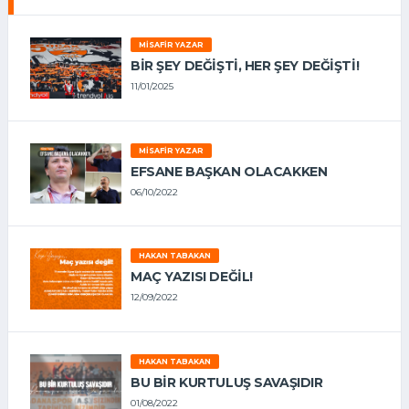
MISAFIR YAZAR
BIR ŞEY DEĞIŞTI, HER ŞEY DEĞIŞTI!
11/01/2025
MISAFIR YAZAR
EFSANE BAŞKAN OLACAKKEN
06/10/2022
HAKAN TABAKAN
MAÇ YAZISI DEĞİL!
12/09/2022
HAKAN TABAKAN
BU BİR KURTULUŞ SAVAŞIDIR
01/08/2022