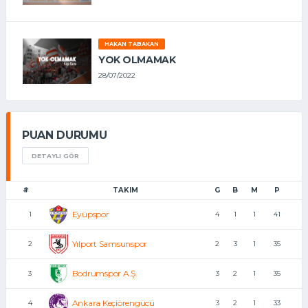
HAKAN TABAKAN
YOK OLMAMAK
28/07/2022
PUAN DURUMU
DETAYLI GÖR
#
TAKIM
G
B
M
P
Eyüpspor
1
4
1
1
41
Yılport Samsunspor
2
2
3
1
35
Bodrumspor A.Ş.
3
3
2
1
35
Ankara Keçiörengücü
4
3
2
1
33