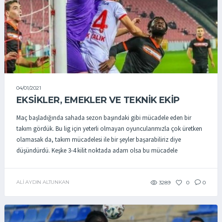
04/01/2021
EKSIKLER, EMEKLER VE TEKNIK EKIP
Maç başladığında sahada sezon başındaki gibi mücadele eden bir
takım gördük. Bu lig için yeterli olmayan oyuncularımızla çok üretken
olamasak da, takım mücadelesi ile bir şeyler başarabiliriz diye
düşündürdü. Keşke 3-4 kilit noktada adam olsa bu mücadele
ALI AYDIN ALTUNKAN
3289
0
0