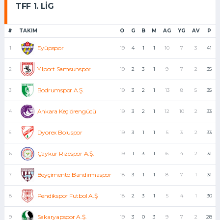
TFF 1. LIG
#
TAKIM
O
G
B
M
AG
YG
AV
P
Eyüpspor
1
19
4
1
1
10
7
3
41
Yılport Samsunspor
2
19
2
3
1
9
7
2
35
Bodrumspor A.Ş.
3
19
3
2
1
13
8
5
35
Ankara Keçiörengücü
4
19
3
2
1
12
10
2
33
Dyorex Boluspor
5
19
3
1
1
5
3
2
33
Çaykur Rizespor A.Ş.
6
19
1
3
1
6
4
2
31
Beyçimento Bandırmaspor
7
18
3
1
1
8
7
1
31
Pendikspor Futbol A.Ş.
8
18
2
3
1
5
4
1
30
Sakaryapspor A.Ş.
9
19
3
0
3
9
7
2
28