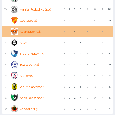
Manisa Futbol Kulübü
10
19
2
2
1
7
6
1
28
Göztepe A.Ş.
11
19
2
2
2
4
4
0
24
Adanaspor A.Ş.
12
19
1
4
1
8
7
1
21
Altay
13
19
1
2
3
4
7
-3
21
Erzurumspor FK
14
18
0
3
2
6
10
-4
20
Tuzlaspor A.Ş.
15
19
2
2
2
8
8
0
19
Altınordu
16
19
0
3
2
5
8
-3
16
Yeni Malatyaspor
17
19
0
3
3
6
13
-7
15
Altaş Denizlispor
18
19
0
2
4
5
9
-4
15
Gençlerbirliği
19
19
1
3
2
9
10
-1
7