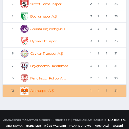
Yılport Samsunspor
2
2
3
1
35
Bodrumspor A.Ş.
3
3
2
1
35
Ankara Keçiörengücü
4
3
2
1
33
Dyorex Boluspor
5
3
1
1
33
Çaykur Rizespor A.Ş.
6
1
3
1
31
Beyçimento Bandırmas...
7
3
1
1
31
Pendikspor Futbol A....
8
2
3
1
30
Adanaspor A.Ş.
12
1
4
1
21
ADANASPOR TARAFTAR MERKEZİ - SINCE 2001 | TÜM HAKLARI SAKLIDIR.
MIA DIGITAL
ANA SAYFA
HABERLER
KÖŞE YAZILARI
PUAN DURUMU
NOSTALJİ
GALERİ