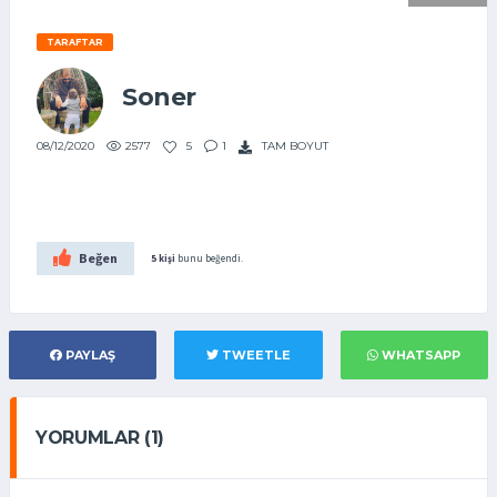
TARAFTAR
Soner
2577
5
1
TAM BOYUT
08/12/2020
Beğen
5 kişi
bunu beğendi.
PAYLAŞ
TWEETLE
WHATSAPP
YORUMLAR (1)