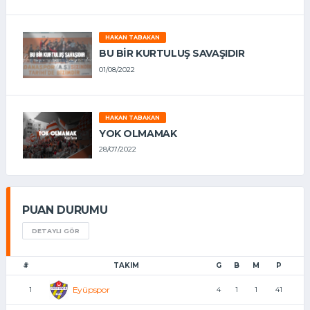
HAKAN TABAKAN
BU BİR KURTULUŞ SAVAŞIDIR
01/08/2022
HAKAN TABAKAN
YOK OLMAMAK
28/07/2022
PUAN DURUMU
DETAYLI GÖR
#
TAKIM
G
B
M
P
Eyüpspor
1
4
1
1
41