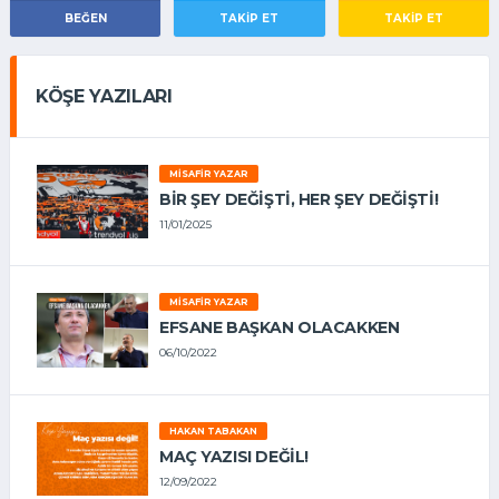
BEĞEN
TAKIP ET
TAKİP ET
KÖŞE YAZILARI
MISAFIR YAZAR
BIR ŞEY DEĞIŞTI, HER ŞEY DEĞIŞTI!
11/01/2025
MISAFIR YAZAR
EFSANE BAŞKAN OLACAKKEN
06/10/2022
HAKAN TABAKAN
MAÇ YAZISI DEĞİL!
12/09/2022