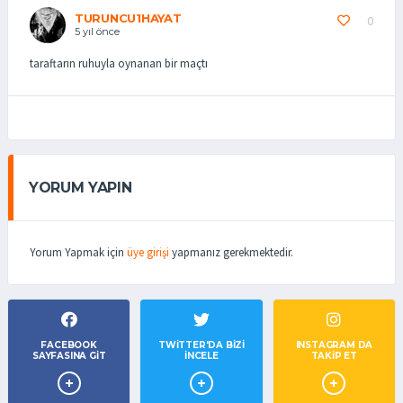
TURUNCU1HAYAT
0
5 yıl önce
taraftarın ruhuyla oynanan bir maçtı
YORUM YAPIN
Yorum Yapmak için
üye girişi
yapmanız gerekmektedir.
FACEBOOK
TWITTER'DA BIZI
INSTAGRAM DA
SAYFASINA GIT
İNCELE
TAKİP ET