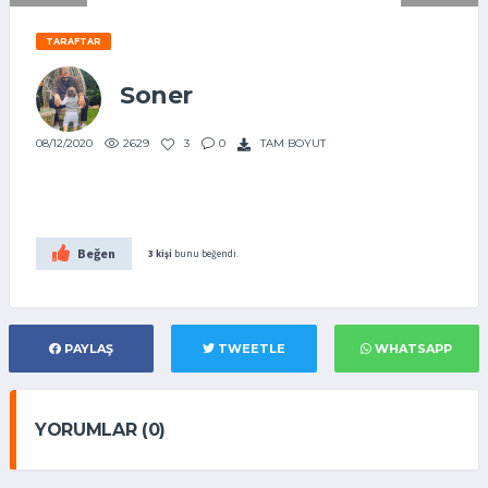
TARAFTAR
Soner
2629
3
0
TAM BOYUT
08/12/2020
Beğen
3 kişi
bunu beğendi.
PAYLAŞ
TWEETLE
WHATSAPP
YORUMLAR (0)