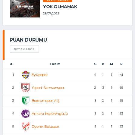
YOK OLMAMAK
28/07/2022
PUAN DURUMU
DETAYLI GÖR
#
TAKIM
G
B
M
P
Eyüpspor
1
4
1
1
41
Yılport Samsunspor
2
2
3
1
35
Bodrumspor A.Ş.
3
3
2
1
35
Ankara Keçiörengücü
4
3
2
1
33
Dyorex Boluspor
5
3
1
1
33