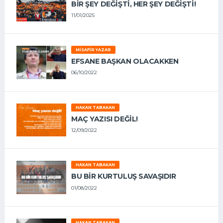
BIR ŞEY DEĞIŞTI, HER ŞEY DEĞIŞTI!
11/01/2025
MISAFIR YAZAR
EFSANE BAŞKAN OLACAKKEN
06/10/2022
HAKAN TABAKAN
MAÇ YAZISI DEĞİL!
12/09/2022
HAKAN TABAKAN
BU BİR KURTULUŞ SAVAŞIDIR
01/08/2022
HAKAN TABAKAN