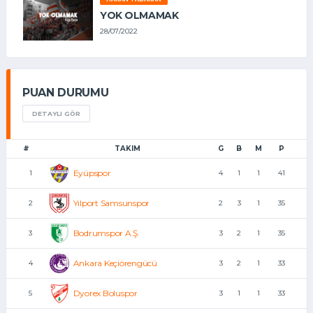
YOK OLMAMAK
28/07/2022
PUAN DURUMU
DETAYLI GÖR
#
TAKIM
G
B
M
P
Eyüpspor
1
4
1
1
41
Yılport Samsunspor
2
2
3
1
35
Bodrumspor A.Ş.
3
3
2
1
35
Ankara Keçiörengücü
4
3
2
1
33
Dyorex Boluspor
5
3
1
1
33