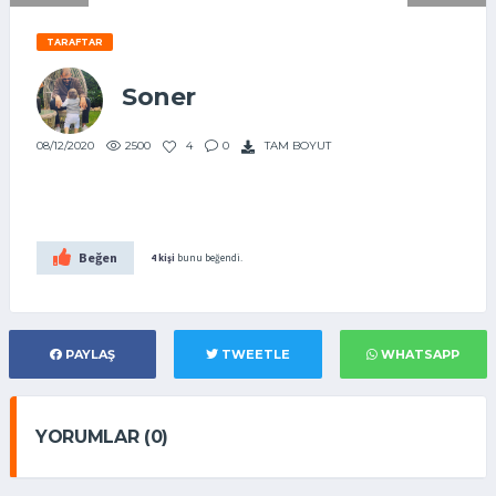
TARAFTAR
Soner
2500
4
0
TAM BOYUT
08/12/2020
Beğen
4 kişi
bunu beğendi.
PAYLAŞ
TWEETLE
WHATSAPP
YORUMLAR (0)