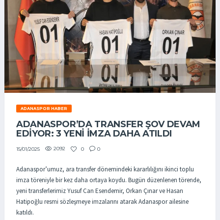
ADANASPOR HABER
ADANASPOR’DA TRANSFER ŞOV DEVAM
EDIYOR: 3 YENI İMZA DAHA ATILDI
2092
0
0
15/01/2025
Adanaspor’umuz, ara transfer dönemindeki kararlılığını ikinci toplu
imza töreniyle bir kez daha ortaya koydu. Bugün düzenlenen törende,
yeni transferlerimiz Yusuf Can Esendemir, Orkan Çınar ve Hasan
Hatipoğlu resmi sözleşmeye imzalarını atarak Adanaspor ailesine
katıldı.