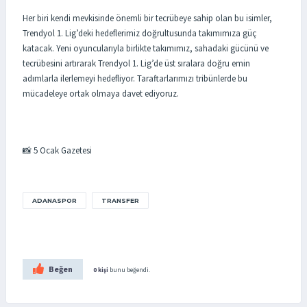
Her biri kendi mevkisinde önemli bir tecrübeye sahip olan bu isimler,
Trendyol 1. Lig’deki hedeflerimiz doğrultusunda takımımıza güç
katacak. Yeni oyuncularıyla birlikte takımımız, sahadaki gücünü ve
tecrübesini artırarak Trendyol 1. Lig’de üst sıralara doğru emin
adımlarla ilerlemeyi hedefliyor. Taraftarlarımızı tribünlerde bu
mücadeleye ortak olmaya davet ediyoruz.
📸 5 Ocak Gazetesi
ADANASPOR
TRANSFER
Beğen
0 kişi
bunu beğendi.