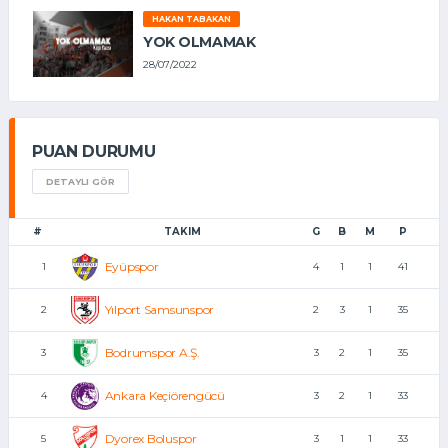
HAKAN TABAKAN
YOK OLMAMAK
28/07/2022
PUAN DURUMU
DETAYLI GÖR
#
TAKIM
G
B
M
P
Eyüpspor
1
4
1
1
41
Yılport Samsunspor
2
2
3
1
35
Bodrumspor A.Ş.
3
3
2
1
35
Ankara Keçiörengücü
4
3
2
1
33
Dyorex Boluspor
5
3
1
1
33