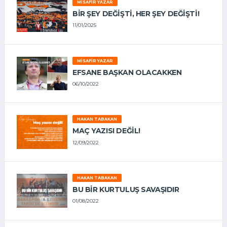
MISAFIR YAZAR
BIR ŞEY DEĞIŞTI, HER ŞEY DEĞIŞTI!
11/01/2025
MISAFIR YAZAR
EFSANE BAŞKAN OLACAKKEN
06/10/2022
HAKAN TABAKAN
MAÇ YAZISI DEĞİL!
12/09/2022
HAKAN TABAKAN
BU BİR KURTULUŞ SAVAŞIDIR
01/08/2022