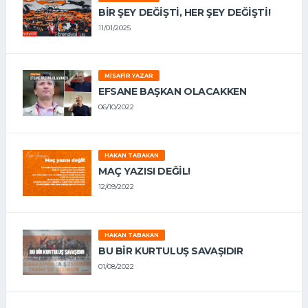
BIR ŞEY DEĞIŞTI, HER ŞEY DEĞIŞTI!
11/01/2025
MISAFIR YAZAR
EFSANE BAŞKAN OLACAKKEN
06/10/2022
HAKAN TABAKAN
MAÇ YAZISI DEĞİL!
12/09/2022
HAKAN TABAKAN
BU BİR KURTULUŞ SAVAŞIDIR
01/08/2022