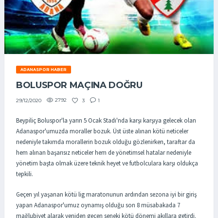
ADANASPOR HABER
BOLUSPOR MAÇINA DOĞRU
2792
3
1
29/12/2020
Beypiliç Boluspor'la yarın 5 Ocak Stadı'nda karşı karşıya gelecek olan
Adanaspor'umuzda moraller bozuk. Üst üste alınan kötü neticeler
nedeniyle takımda morallerin bozuk olduğu gözlenirken, taraftar da
hem alınan başarısız neticeler hem de yönetimsel hatalar nedeniyle
yönetim başta olmak üzere teknik heyet ve futbolculara karşı oldukça
tepkili.
Geçen yıl yaşanan kötü lig maratonunun ardından sezona iyi bir giriş
yapan Adanaspor'umuz oynamış olduğu son 8 müsabakada 7
mağlubiyet alarak yeniden geçen seneki kötü dönemi akıllara getirdi.