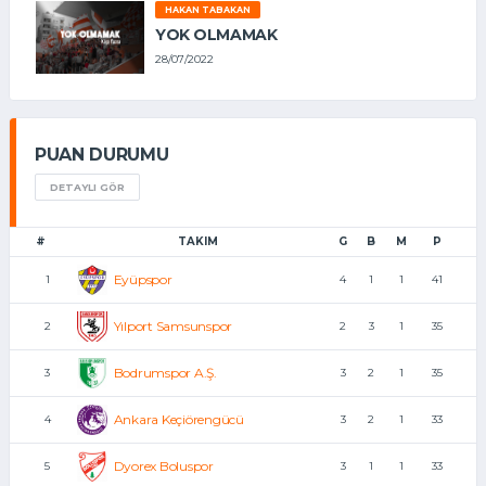
HAKAN TABAKAN
YOK OLMAMAK
28/07/2022
PUAN DURUMU
DETAYLI GÖR
#
TAKIM
G
B
M
P
Eyüpspor
1
4
1
1
41
Yılport Samsunspor
2
2
3
1
35
Bodrumspor A.Ş.
3
3
2
1
35
Ankara Keçiörengücü
4
3
2
1
33
Dyorex Boluspor
5
3
1
1
33