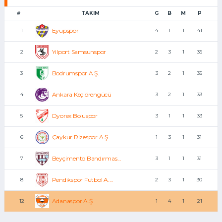
#
TAKIM
G
B
M
P
Eyüpspor
1
4
1
1
41
Yılport Samsunspor
2
2
3
1
35
Bodrumspor A.Ş.
3
3
2
1
35
Ankara Keçiörengücü
4
3
2
1
33
Dyorex Boluspor
5
3
1
1
33
Çaykur Rizespor A.Ş.
6
1
3
1
31
Beyçimento Bandırmas...
7
3
1
1
31
Pendikspor Futbol A....
8
2
3
1
30
Adanaspor A.Ş.
12
1
4
1
21