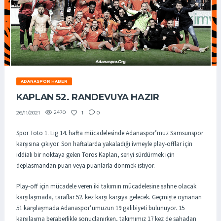
ADANASPOR HABER
KAPLAN 52. RANDEVUYA HAZIR
2470
1
0
26/11/2021
Spor Toto 1. Lig 14. hafta mücadelesinde Adanaspor’muz Samsunspor
karşısına çıkıyor. Son haftalarda yakaladığı ivmeyle play-offlar için
iddialı bir noktaya gelen Toros Kaplan, seriyi sürdürmek için
deplasmandan puan veya puanlarla dönmek istiyor.
Play-off için mücadele veren iki takımın mücadelesine sahne olacak
karşılaşmada, taraflar 52. kez karşı karşıya gelecek. Geçmişte oynanan
51 karşılaşmada Adanaspor’umuzun 19 galibiyeti bulunuyor. 15
karşılaşma beraberlikle sonuçlanırken, takımımız 17 kez de sahadan