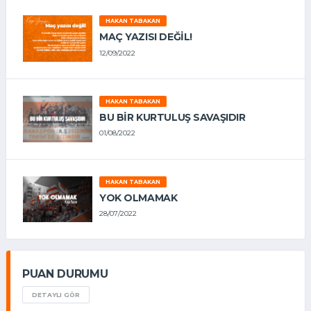
HAKAN TABAKAN
MAÇ YAZISI DEĞİL!
12/09/2022
HAKAN TABAKAN
BU BİR KURTULUŞ SAVAŞIDIR
01/08/2022
HAKAN TABAKAN
YOK OLMAMAK
28/07/2022
PUAN DURUMU
DETAYLI GÖR