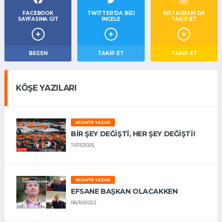
FACEBOOK
TWITTER'DA BIZI
INSTAGRAM DA
SAYFASINA GIT
İNCELE
TAKİP ET
BEĞEN
TAKIP ET
TAKİP ET
KÖŞE YAZILARI
MISAFIR YAZAR
BIR ŞEY DEĞIŞTI, HER ŞEY DEĞIŞTI!
11/01/2025
MISAFIR YAZAR
EFSANE BAŞKAN OLACAKKEN
06/10/2022