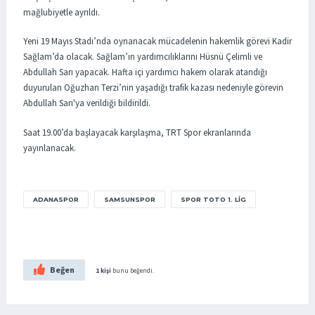
mağlubiyetle ayrıldı.
Yeni 19 Mayıs Stadı’nda oynanacak mücadelenin hakemlik görevi Kadir
Sağlam’da olacak. Sağlam’ın yardımcılıklarını Hüsnü Çelimli ve
Abdullah Sarı yapacak. Hafta içi yardımcı hakem olarak atandığı
duyurulan Oğuzhan Terzi’nin yaşadığı trafik kazası nedeniyle görevin
Abdullah Sarı'ya verildiği bildirildi.
Saat 19.00’da başlayacak karşılaşma, TRT Spor ekranlarında
yayınlanacak.
ADANASPOR
SAMSUNSPOR
SPOR TOTO 1. LIG
Beğen
1 kişi
bunu beğendi.