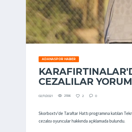
ADANASPOR HABER
KARAFIRTINALAR'
CEZALILAR YORU
2556
2
0
02/11/2021
Skorboxtv'de Taraftar Hattı programına katılan Tekni
cezalısı oyuncular hakkında açıklamada bulundu.