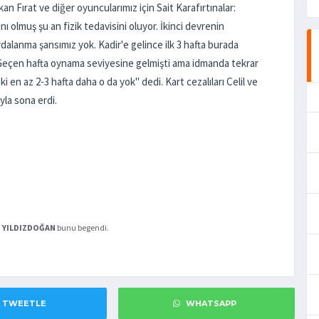
ırat ve diğer oyuncularımız için Sait Karafırtınalar:
 olmuş şu an fizik tedavisini oluyor. İkinci devrenin
faydalanma şansımız yok. Kadir'e gelince ilk 3 hafta burada
. Geçen hafta oynama seviyesine gelmişti ama idmanda tekrar
i en az 2-3 hafta daha o da yok" dedi. Kart cezalıları Celil ve
yla sona erdi.
h YILDIZDOĞAN
bunu begendi.
TWEETLE
WHATSAPP