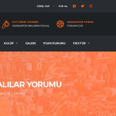
GİRİŞ YAP
ÜYE OL
FOTOĞRAF GÖNDER
ADANASPOR FORUM
ADANASPOR ANILARINI PAYLAŞ
FORUMA GIR!
KULÜP
GALERİ
PUAN DURUMU
FİKSTÜR
ALILAR YORUMU
ZALILAR YORUMU