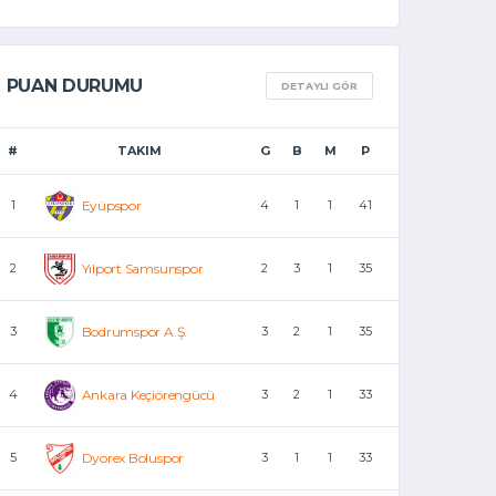
PUAN DURUMU
DETAYLI GÖR
#
TAKIM
G
B
M
P
1
Eyüpspor
4
1
1
41
2
Yılport Samsunspor
2
3
1
35
3
Bodrumspor A.Ş.
3
2
1
35
4
Ankara Keçiörengücü
3
2
1
33
5
Dyorex Boluspor
3
1
1
33