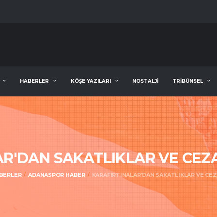
HABERLER
KÖŞE YAZILARI
NOSTALJİ
TRİBÜNSEL
AR'DAN SAKATLIKLAR VE CEZ
BERLER
ADANASPOR HABER
KARAFIRTINALAR'DAN SAKATLIKLAR VE CE