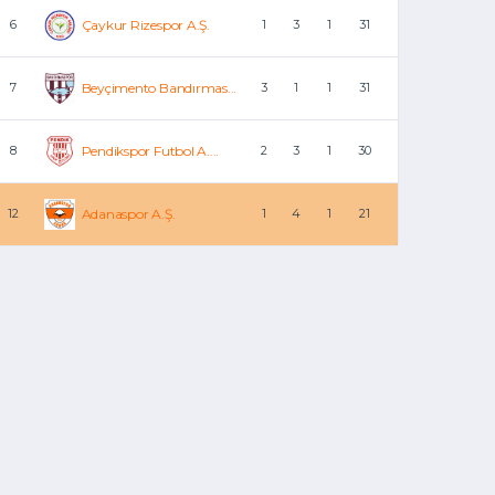
6
Çaykur Rizespor A.Ş.
1
3
1
31
7
Beyçimento Bandırmas...
3
1
1
31
8
Pendikspor Futbol A....
2
3
1
30
12
Adanaspor A.Ş.
1
4
1
21