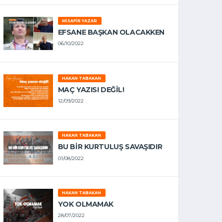
MISAFIR YAZAR
EFSANE BAŞKAN OLACAKKEN
06/10/2022
HAKAN TABAKAN
MAÇ YAZISI DEĞİL!
12/09/2022
HAKAN TABAKAN
BU BİR KURTULUŞ SAVAŞIDIR
01/08/2022
HAKAN TABAKAN
YOK OLMAMAK
28/07/2022