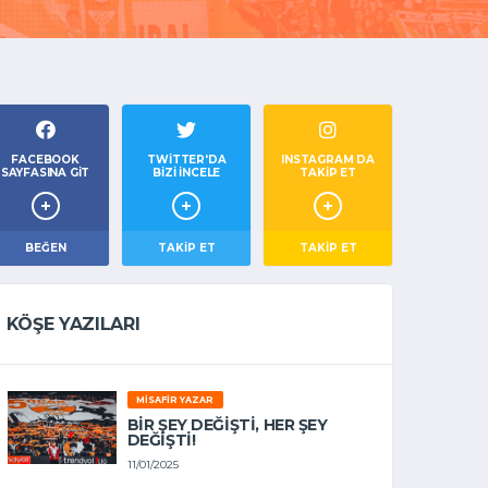
FACEBOOK
TWITTER'DA
INSTAGRAM DA
SAYFASINA GIT
BIZI İNCELE
TAKİP ET
BEĞEN
TAKIP ET
TAKİP ET
KÖŞE YAZILARI
MISAFIR YAZAR
BIR ŞEY DEĞIŞTI, HER ŞEY
DEĞIŞTI!
11/01/2025