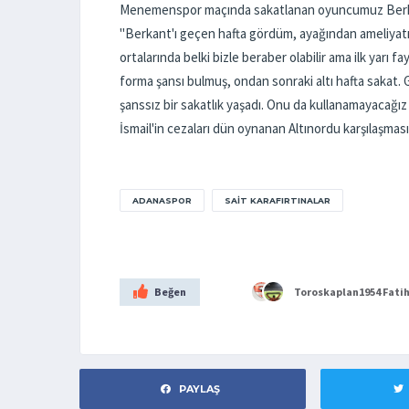
Menemenspor maçında sakatlanan oyuncumuz Berkan F
"Berkant'ı geçen hafta gördüm, ayağından ameliyatını
ortalarında belki bizle beraber olabilir ama ilk yarı 
forma şansı bulmuş, ondan sonraki altı hafta sakat
şanssız bir sakatlık yaşadı. Onu da kullanamayacağız k
İsmail'in cezaları dün oynanan Altınordu karşılaşması
ADANASPOR
SAIT KARAFIRTINALAR
Beğen
Toroskaplan1954
Fati
PAYLAŞ