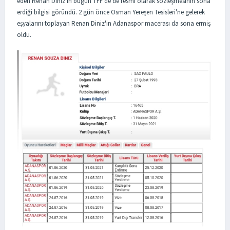
eden Renan Diniz'in bugün TFF'de de resmi olarak sözleşmesinin sona
erdiği bilgisi göründü. 2 gün önce Osman Yereşen Tesisleri'ne gelerek
eşyalarını toplayan Renan Diniz'in Adanaspor macerası da sona ermiş
oldu.