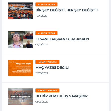
MISAFIR YAZAR
BIR ŞEY DEĞIŞTI, HER ŞEY DEĞIŞTI!
11/01/2025
MISAFIR YAZAR
EFSANE BAŞKAN OLACAKKEN
06/10/2022
HAKAN TABAKAN
MAÇ YAZISI DEĞİL!
12/09/2022
HAKAN TABAKAN
BU BİR KURTULUŞ SAVAŞIDIR
01/08/2022