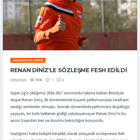
ADANASPOR HABER
RENAN DINIZ'LE SÖZLEŞME FESH EDILDI
3306
1
0
29/12/2020
Süper Lig'e çıktığımız 2016-2017 sezonunda takıma katılan Brezilyalı
stoper Renan Diniz, ilk dönemlerinde başarılı performansıyla taraftarın
sevdiği isimlerden olmuştu. Sonraki dönemlerde performans düşüklüğü
yaşayan, bir türlü beklenen grafiği yakalayamayan Renan Diniz'in bu
sezon başından beri ise durumu belirsizliğini koruyordu.
Geçtiğimiz hafta kulüple karşılıklı olarak anlaşarak sözleşmesini fesh