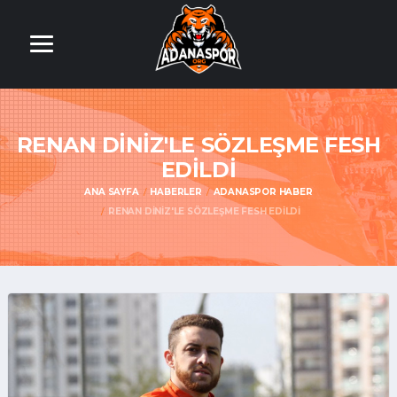
RENAN DINIZ'LE SÖZLEŞME FESH
EDILDI
ANA SAYFA
HABERLER
ADANASPOR HABER
RENAN DINIZ'LE SÖZLEŞME FESH EDILDI