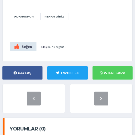
ADANASPOR
RENAN DINIZ
Beğen
1 kişi
bunu beğendi.
PAYLAŞ
TWEETLE
WHATSAPP
YORUMLAR (0)