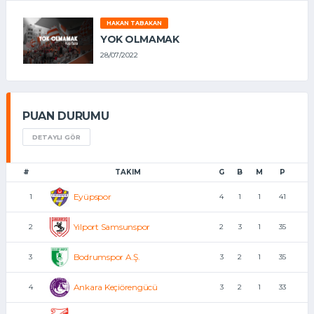
HAKAN TABAKAN
YOK OLMAMAK
28/07/2022
PUAN DURUMU
DETAYLI GÖR
#
TAKIM
G
B
M
P
Eyüpspor
1
4
1
1
41
Yılport Samsunspor
2
2
3
1
35
Bodrumspor A.Ş.
3
3
2
1
35
Ankara Keçiörengücü
4
3
2
1
33