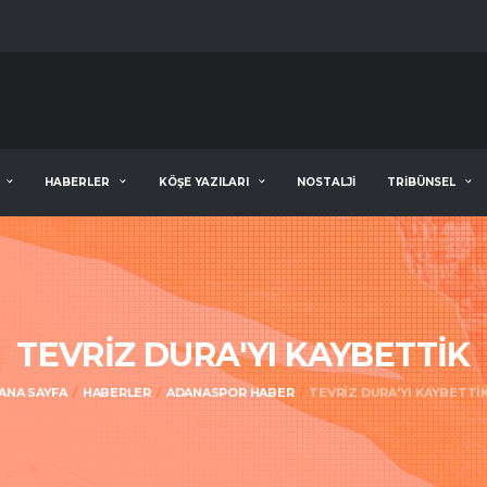
HABERLER
KÖŞE YAZILARI
NOSTALJİ
TRİBÜNSEL
TEVRİZ DURA'YI KAYBETTİK
ANA SAYFA
HABERLER
ADANASPOR HABER
TEVRİZ DURA'YI KAYBETTİ