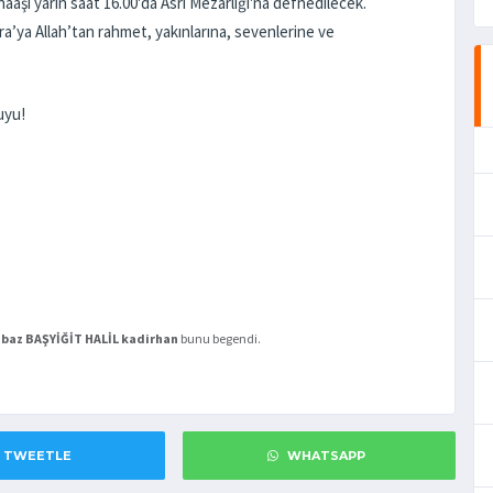
aaşı yarın saat 16.00'da Asri Mezarlığı'na defnedilecek.
ra’ya Allah’tan rahmet, yakınlarına, sevenlerine ve
uyu!
hbaz
BAŞYİĞİT HALİL
kadirhan
bunu begendi.
TWEETLE
WHATSAPP