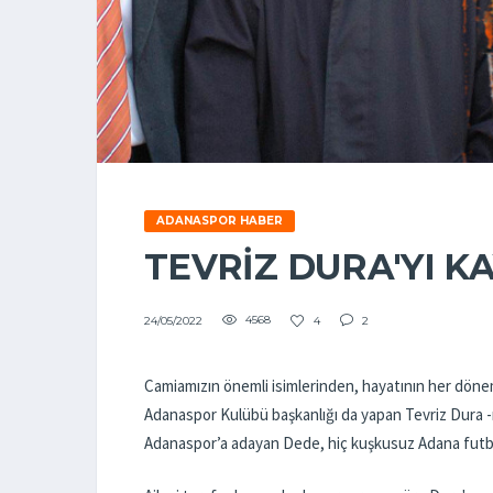
ADANASPOR HABER
TEVRİZ DURA'YI K
4568
4
2
24/05/2022
Camiamızın önemli isimlerinden, hayatının her dön
Adanaspor Kulübü başkanlığı da yapan Tevriz Dura 
Adanaspor’a adayan Dede, hiç kuşkusuz Adana futbol