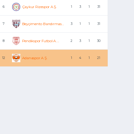
6
Çaykur Rizespor A.Ş.
1
3
1
31
7
Beyçimento Bandırmas...
3
1
1
31
8
Pendikspor Futbol A....
2
3
1
30
12
Adanaspor A.Ş.
1
4
1
21