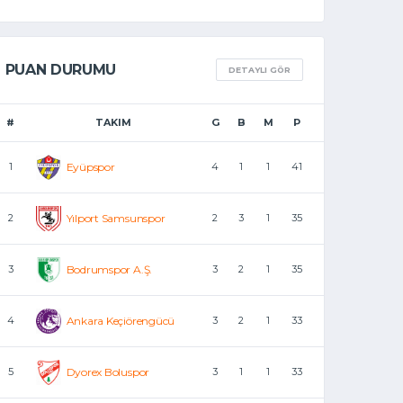
PUAN DURUMU
DETAYLI GÖR
#
TAKIM
G
B
M
P
1
Eyüpspor
4
1
1
41
2
Yılport Samsunspor
2
3
1
35
3
Bodrumspor A.Ş.
3
2
1
35
4
Ankara Keçiörengücü
3
2
1
33
5
Dyorex Boluspor
3
1
1
33