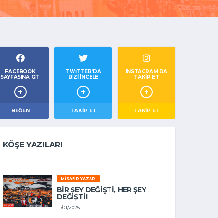
FACEBOOK
TWITTER'DA
INSTAGRAM DA
SAYFASINA GIT
BIZI İNCELE
TAKİP ET
BEĞEN
TAKIP ET
TAKİP ET
KÖŞE YAZILARI
MISAFIR YAZAR
BIR ŞEY DEĞIŞTI, HER ŞEY
DEĞIŞTI!
11/01/2025