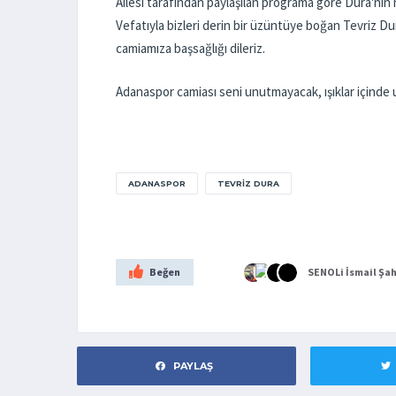
Ailesi tarafından paylaşılan programa göre Dura'nın n
Vefatıyla bizleri derin bir üzüntüye boğan Tevriz Du
camiamıza başsağlığı dileriz.
Adanaspor camiası seni unutmayacak, ışıklar içinde 
ADANASPOR
TEVRIZ DURA
Beğen
SENOLi
İsmail Şa
PAYLAŞ