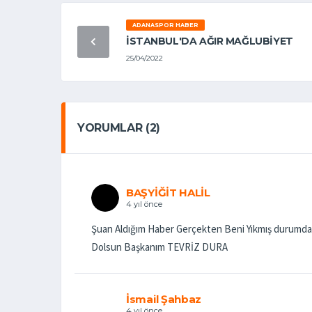
ADANASPOR HABER
İSTANBUL'DA AĞIR MAĞLUBİYET
25/04/2022
YORUMLAR (2)
BAŞYİĞİT HALİL
4 yıl önce
Şuan Aldığım Haber Gerçekten Beni Yıkmış durumda 
Dolsun Başkanım TEVRİZ DURA
İsmail Şahbaz
4 yıl önce