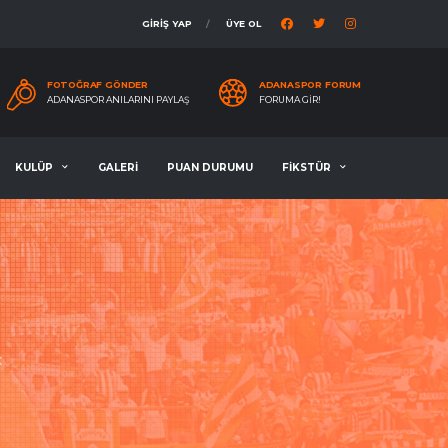
GİRİŞ YAP
ÜYE OL
FOTOĞRAF GÖNDER
ADANASPOR FORUM
ADANASPOR ANILARINI PAYLAŞ
FORUMA GIR!
KULÜP
GALERİ
PUAN DURUMU
FİKSTÜR
K