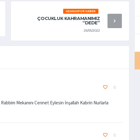
ADANASPOR HABER
ÇOCUKLUK KAHRAMANIMIZ
“DEDE”
25/05/2022
0
Rabbim Mekanını Cennet Eylesin İnşallah Kabrin Nurlarla
0