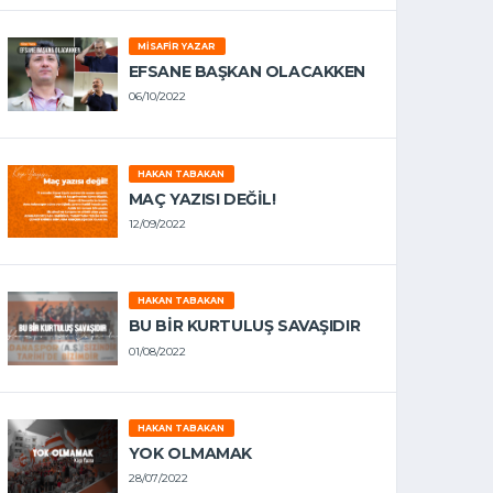
MISAFIR YAZAR
EFSANE BAŞKAN OLACAKKEN
06/10/2022
HAKAN TABAKAN
MAÇ YAZISI DEĞİL!
12/09/2022
HAKAN TABAKAN
BU BİR KURTULUŞ SAVAŞIDIR
01/08/2022
HAKAN TABAKAN
YOK OLMAMAK
28/07/2022