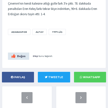
Çinemre'nin kendi kalesine attığı golle fark 3'e çıktı. 78. dakikada
penaltıdan Eren Keleş farkı tekrar ikiye indirirken, 90+6. dakikada Eren
Erdoğan skoru tayin etti: 1-4.
ADANASPOR
ALTAY
TFF1.LIG
Beğen
0 kişi
bunu beğendi.
PAYLAŞ
TWEETLE
WHATSAPP