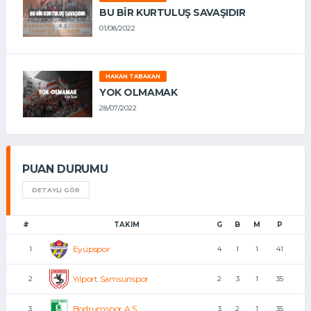
BU BİR KURTULUŞ SAVAŞIDIR
01/08/2022
HAKAN TABAKAN
YOK OLMAMAK
28/07/2022
PUAN DURUMU
DETAYLI GÖR
#
TAKIM
G
B
M
P
Eyüpspor
1
4
1
1
41
Yılport Samsunspor
2
2
3
1
35
Bodrumspor A.Ş.
3
3
2
1
35