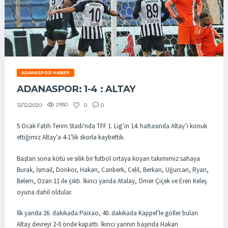
ADANASPOR HABER
ADANASPOR: 1-4 : ALTAY
2930
0
0
13/12/2020
5 Ocak Fatih Terim Stadı'nda TFF 1. Lig’in 14. haftasında Altay’ı konuk
ettiğimiz Altay'a 4-1'lik skorla kaybettik.
Baştan sona kötü ve silik bir futbol ortaya koyan takımımız sahaya
Burak, İsmail, Donkor, Hakan, Canberk, Celil, Berkan, Uğurcan, Ryan,
Belem, Ozan 11 ile çıktı. İkinci yarıda Atalay, Ömer Çiçek ve Eren Keleş
oyuna dahil oldular.
İlk yarıda 26. dakikada Paixao, 40. dakikada Kappel'le goller bulan
Altay devreyi 2-0 önde kapattı. İkinci yarının başında Hakan