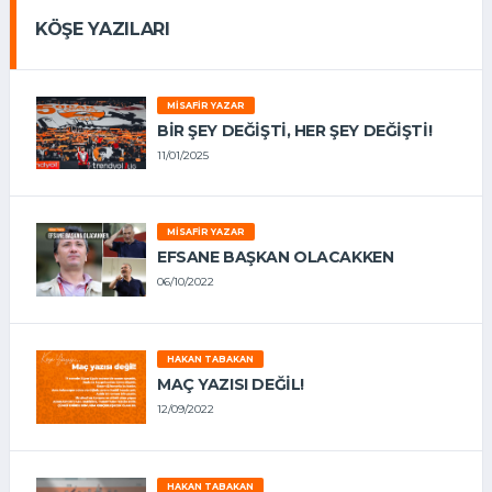
KÖŞE YAZILARI
MISAFIR YAZAR
BIR ŞEY DEĞIŞTI, HER ŞEY DEĞIŞTI!
11/01/2025
MISAFIR YAZAR
EFSANE BAŞKAN OLACAKKEN
06/10/2022
HAKAN TABAKAN
MAÇ YAZISI DEĞİL!
12/09/2022
HAKAN TABAKAN