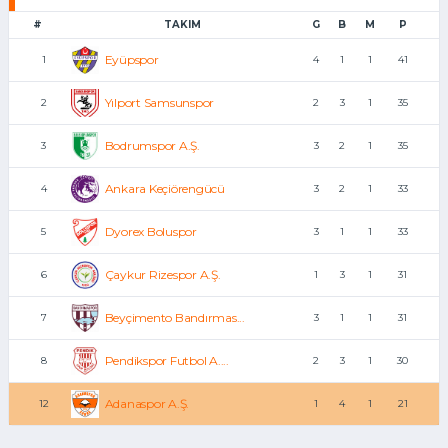
#
TAKIM
G
B
M
P
Eyüpspor
1
4
1
1
41
Yılport Samsunspor
2
2
3
1
35
Bodrumspor A.Ş.
3
3
2
1
35
Ankara Keçiörengücü
4
3
2
1
33
Dyorex Boluspor
5
3
1
1
33
Çaykur Rizespor A.Ş.
6
1
3
1
31
Beyçimento Bandırmas...
7
3
1
1
31
Pendikspor Futbol A....
8
2
3
1
30
Adanaspor A.Ş.
12
1
4
1
21