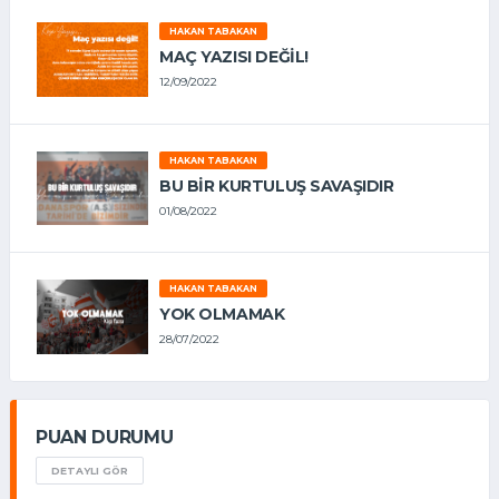
HAKAN TABAKAN
MAÇ YAZISI DEĞİL!
12/09/2022
HAKAN TABAKAN
BU BİR KURTULUŞ SAVAŞIDIR
01/08/2022
HAKAN TABAKAN
YOK OLMAMAK
28/07/2022
PUAN DURUMU
DETAYLI GÖR