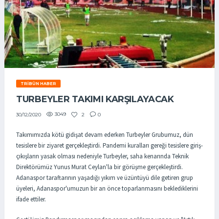
TRIBÜN HABER
TURBEYLER TAKIMI KARŞILAYACAK
3049
2
0
30/12/2020
Takımımızda kötü gidişat devam ederken Turbeyler Grubumuz, dün
tesislere bir ziyaret gerçekleştirdi. Pandemi kuralları gereği tesislere giriş-
çıkışların yasak olması nedeniyle Turbeyler, saha kenarında Teknik
Direktörümüz Yunus Murat Ceylan'la bir görüşme gerçekleştirdi.
Adanaspor taraftarının yaşadığı yıkım ve üzüntüyü dile getiren grup
üyeleri, Adanaspor'umuzun bir an önce toparlanmasını beklediklerini
ifade ettiler.