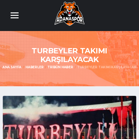
TURBEYLER TAKIMI
KARŞILAYACAK
ANA SAYFA
HABERLER
TRIBÜN HABER
TURBEYLER TAKIMI KARŞILAYACAK