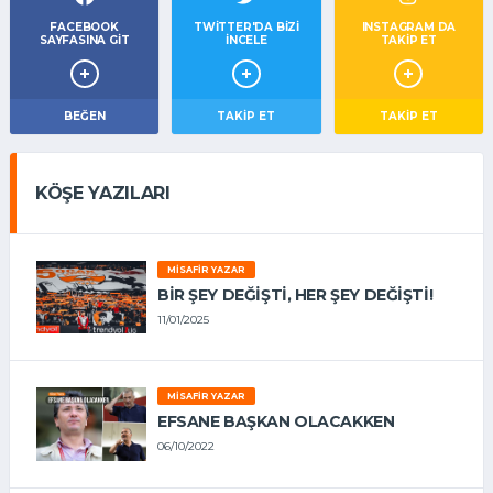
FACEBOOK
TWITTER'DA BIZI
INSTAGRAM DA
SAYFASINA GIT
İNCELE
TAKİP ET
BEĞEN
TAKIP ET
TAKİP ET
KÖŞE YAZILARI
MISAFIR YAZAR
BIR ŞEY DEĞIŞTI, HER ŞEY DEĞIŞTI!
11/01/2025
MISAFIR YAZAR
EFSANE BAŞKAN OLACAKKEN
06/10/2022