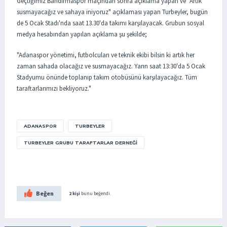
Geçtiğimiz Bandırmaspor maçından sonra açıklama yapan ve "Artık
susmayacağız ve sahaya iniyoruz" açıklaması yapan Turbeyler, bugün
de 5 Ocak Stadı'nda saat 13.30'da takımı karşılayacak. Grubun sosyal
medya hesabından yapılan açıklama şu şekilde;
"Adanaspor yönetimi, futbolcuları ve teknik ekibi bilsin ki artık her
zaman sahada olacağız ve susmayacağız. Yarın saat 13:30'da 5 Ocak
Stadyumu önünde toplanıp takım otobüsünü karşılayacağız. Tüm
taraftarlarımızı bekliyoruz."
ADANASPOR
TURBEYLER
TURBEYLER GRUBU TARAFTARLAR DERNEĞI
Beğen
2 kişi
bunu beğendi.