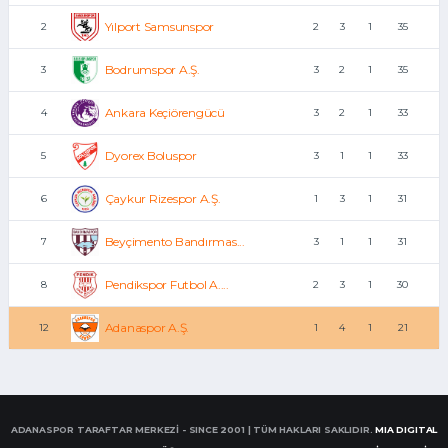
Yılport Samsunspor
2
2
3
1
35
Bodrumspor A.Ş.
3
3
2
1
35
Ankara Keçiörengücü
4
3
2
1
33
Dyorex Boluspor
5
3
1
1
33
Çaykur Rizespor A.Ş.
6
1
3
1
31
Beyçimento Bandırmas...
7
3
1
1
31
Pendikspor Futbol A....
8
2
3
1
30
Adanaspor A.Ş.
12
1
4
1
21
ADANASPOR TARAFTAR MERKEZİ - SINCE 2001 | TÜM HAKLARI SAKLIDIR.
MIA DIGITAL