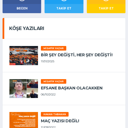
BEĞEN
TAKIP ET
TAKİP ET
KÖŞE YAZILARI
MISAFIR YAZAR
BIR ŞEY DEĞIŞTI, HER ŞEY DEĞIŞTI!
11/01/2025
MISAFIR YAZAR
EFSANE BAŞKAN OLACAKKEN
06/10/2022
HAKAN TABAKAN
MAÇ YAZISI DEĞİL!
12/09/2022