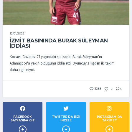
12/01/2022
İZMİT BASININDA BURAK SÜLEYMAN
İDDİASI
Kocaeli Gazetesi 27 yaşındaki sol kanat Burak Süleyman'ın
Adanaspor'a yakın olduğunu iddia etti. Oyuncuyla ligden iki takım
daha ilgileniyor.
3288
2
0
FACEBOOK
TWITTER'DA BIZI
INSTAGRAM DA
SAYFASINA GIT
İNCELE
TAKİP ET