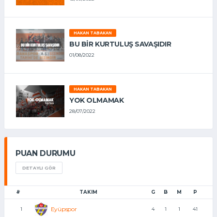
HAKAN TABAKAN
BU BİR KURTULUŞ SAVAŞIDIR
01/08/2022
HAKAN TABAKAN
YOK OLMAMAK
28/07/2022
PUAN DURUMU
DETAYLI GÖR
#
TAKIM
G
B
M
P
Eyüpspor
1
4
1
1
41