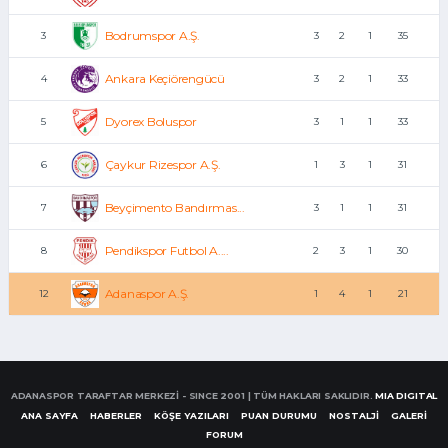
Bodrumspor A.Ş.
3
3
2
1
35
Ankara Keçiörengücü
4
3
2
1
33
Dyorex Boluspor
5
3
1
1
33
Çaykur Rizespor A.Ş.
6
1
3
1
31
Beyçimento Bandırmas...
7
3
1
1
31
Pendikspor Futbol A....
8
2
3
1
30
Adanaspor A.Ş.
12
1
4
1
21
ADANASPOR TARAFTAR MERKEZİ - SINCE 2001 | TÜM HAKLARI SAKLIDIR.
MIA DIGITAL
ANA SAYFA
HABERLER
KÖŞE YAZILARI
PUAN DURUMU
NOSTALJİ
GALERİ
FORUM