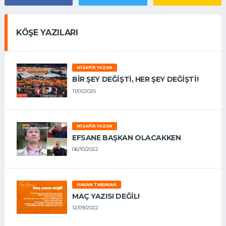
KÖŞE YAZILARI
MISAFIR YAZAR
BIR ŞEY DEĞIŞTI, HER ŞEY DEĞIŞTI!
11/01/2025
MISAFIR YAZAR
EFSANE BAŞKAN OLACAKKEN
06/10/2022
HAKAN TABAKAN
MAÇ YAZISI DEĞİL!
12/09/2022