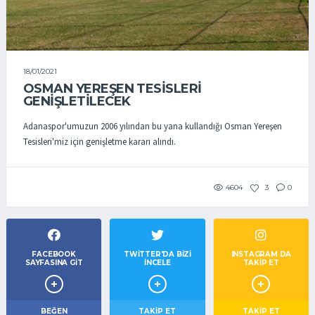
18/01/2021
OSMAN YEREŞEN TESİSLERİ
GENİŞLETİLECEK
Adanaspor'umuzun 2006 yılından bu yana kullandığı Osman Yereşen
Tesisleri'miz için genişletme kararı alındı.
4604
3
0
FACEBOOK
TWITTER'DA BIZI
INSTAGRAM DA
SAYFASINA GIT
İNCELE
TAKİP ET
BEĞEN
TAKIP ET
TAKİP ET