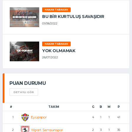
HAKAN TABAKAN
BU BİR KURTULUŞ SAVAŞIDIR
01/08/2022
HAKAN TABAKAN
YOK OLMAMAK
28/07/2022
PUAN DURUMU
DETAYLI GÖR
#
TAKIM
G
B
M
P
Eyüpspor
1
4
1
1
41
Yılport Samsunspor
2
2
3
1
35