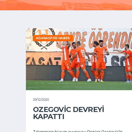
ADANASPOR HABER
29/12/2020
OZEGOVIC DEVREYI
KAPATTI
Takımımızın hücum oyuncusu Ongjen Ozegovic'in