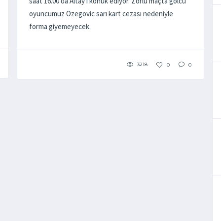
saat 16.00'da Altay'ı konuk ediyor. Zorlu maçta golcü
oyuncumuz Ozegovic sarı kart cezası nedeniyle
forma giyemeyecek.
3218
0
0