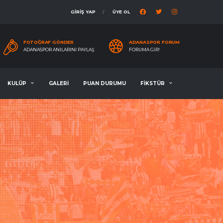
GİRİŞ YAP
ÜYE OL
FOTOĞRAF GÖNDER
ADANASPOR FORUM
ADANASPOR ANILARINI PAYLAŞ
FORUMA GIR!
KULÜP
GALERİ
PUAN DURUMU
FİKSTÜR