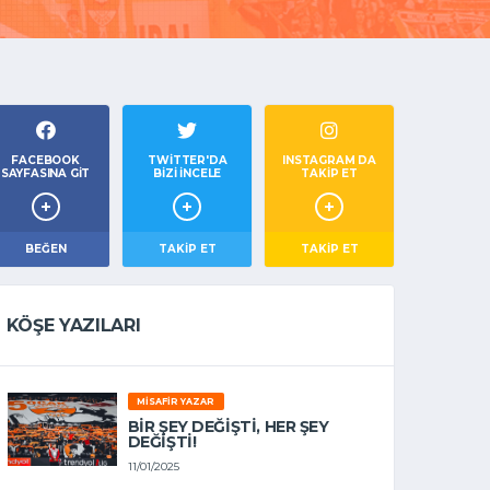
FACEBOOK
TWITTER'DA
INSTAGRAM DA
SAYFASINA GIT
BIZI İNCELE
TAKİP ET
BEĞEN
TAKIP ET
TAKİP ET
KÖŞE YAZILARI
MISAFIR YAZAR
BIR ŞEY DEĞIŞTI, HER ŞEY
DEĞIŞTI!
11/01/2025