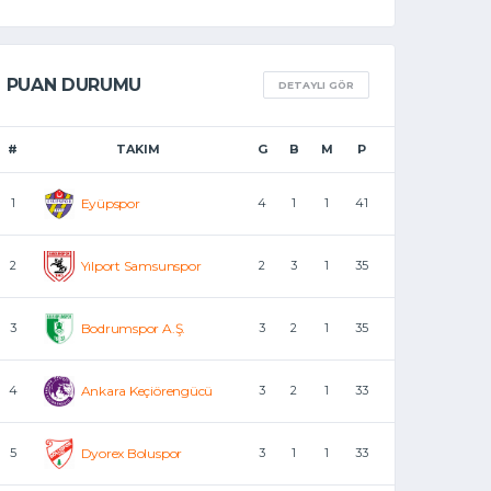
PUAN DURUMU
DETAYLI GÖR
#
TAKIM
G
B
M
P
1
Eyüpspor
4
1
1
41
2
Yılport Samsunspor
2
3
1
35
3
Bodrumspor A.Ş.
3
2
1
35
4
Ankara Keçiörengücü
3
2
1
33
5
Dyorex Boluspor
3
1
1
33