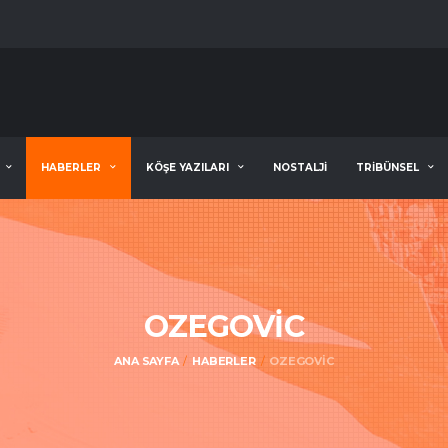
HABERLER
KÖŞE YAZILARI
NOSTALJİ
TRİBÜNSEL
OZEGOVIC
ANA SAYFA
HABERLER
OZEGOVIC