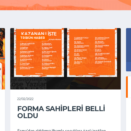
TRIBÜN HABER
22/02/2022
FORMA SAHİPLERİ BELLİ
OLDU
Esma'dan aldığımız ilhamla çocuklara özel üretilen