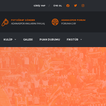
GİRİŞ YAP
ÜYE OL
FOTOĞRAF GÖNDER
ADANASPOR FORUM
ADANASPOR ANILARINI PAYLAŞ
FORUMA GIR!
KULÜP
GALERİ
PUAN DURUMU
FİKSTÜR