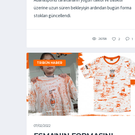
üzerine uzun süren bekleyişin ardından bugün forma
stokları güncellendi.
26158
2
1
TRIBÜN HABER
07/02/2022