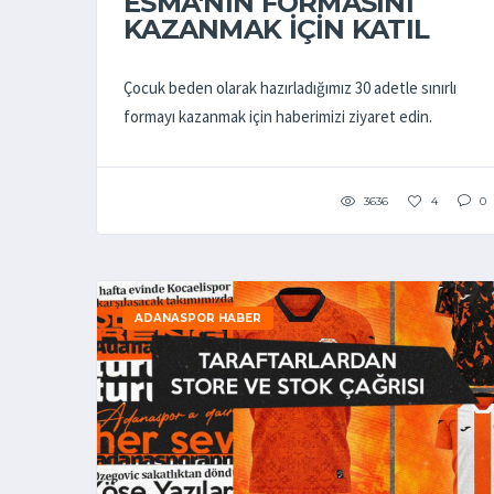
ESMA'NIN FORMASINI
KAZANMAK İÇİN KATIL
Çocuk beden olarak hazırladığımız 30 adetle sınırlı
formayı kazanmak için haberimizi ziyaret edin.
3636
4
0
ADANASPOR HABER