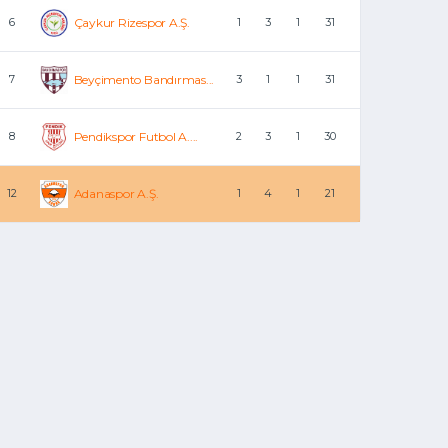
6
Çaykur Rizespor A.Ş.
1
3
1
31
7
Beyçimento Bandırmas...
3
1
1
31
8
Pendikspor Futbol A....
2
3
1
30
12
Adanaspor A.Ş.
1
4
1
21