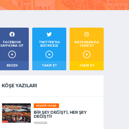
FACEBOOK
TWITTER'DA
INSTAGRAM DA
SAYFASINA GIT
BIZI İNCELE
TAKİP ET
BEĞEN
TAKIP ET
TAKİP ET
KÖŞE YAZILARI
MISAFIR YAZAR
BIR ŞEY DEĞIŞTI, HER ŞEY
DEĞIŞTI!
11/01/2025