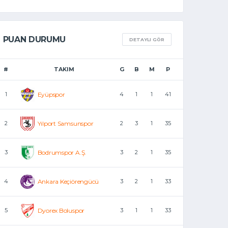
PUAN DURUMU
DETAYLI GÖR
#
TAKIM
G
B
M
P
1
Eyüpspor
4
1
1
41
2
Yılport Samsunspor
2
3
1
35
3
Bodrumspor A.Ş.
3
2
1
35
4
Ankara Keçiörengücü
3
2
1
33
5
Dyorex Boluspor
3
1
1
33