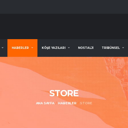
HABERLER
KÖŞE YAZILARI
NOSTALJİ
TRİBÜNSEL
STORE
ANA SAYFA
HABERLER
STORE