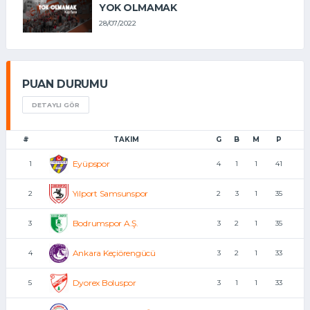
YOK OLMAMAK
28/07/2022
PUAN DURUMU
DETAYLI GÖR
#
TAKIM
G
B
M
P
Eyüpspor
1
4
1
1
41
Yılport Samsunspor
2
2
3
1
35
Bodrumspor A.Ş.
3
3
2
1
35
Ankara Keçiörengücü
4
3
2
1
33
Dyorex Boluspor
5
3
1
1
33