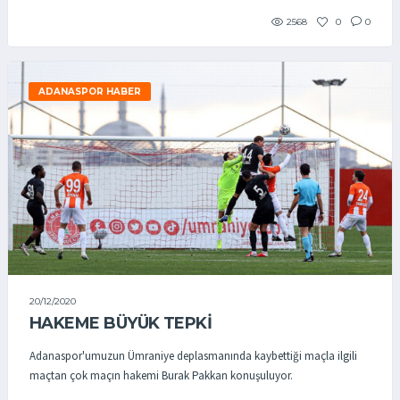
2568
0
0
ADANASPOR HABER
20/12/2020
HAKEME BÜYÜK TEPKİ
Adanaspor'umuzun Ümraniye deplasmanında kaybettiği maçla ilgili
maçtan çok maçın hakemi Burak Pakkan konuşuluyor.