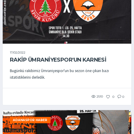
17/02/2022
RAKİP ÜMRANİYESPOR'UN KARNESİ
Bugünkü rakibimiz Ümraniyespor'un bu sezon öne çıkan bazı
istatistiklerini derledik.
2510
0
0
ADANASPOR HABER