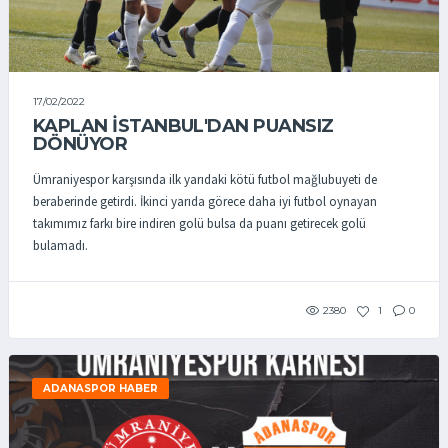
17/02/2022
KAPLAN İSTANBUL'DAN PUANSIZ
DÖNÜYOR
Ümraniyespor karşısında ilk yarıdaki kötü futbol mağlubuyeti de
beraberinde getirdi. İkinci yarıda görece daha iyi futbol oynayan
takımımız farkı bire indiren golü bulsa da puanı getirecek golü
bulamadı.
2380
1
0
ADANASPOR HABER