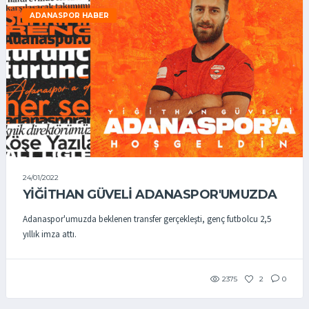
ADANASPOR HABER
24/01/2022
YİĞİTHAN GÜVELİ ADANASPOR'UMUZDA
Adanaspor'umuzda beklenen transfer gerçekleşti, genç futbolcu 2,5
yıllık imza attı.
2375
2
0