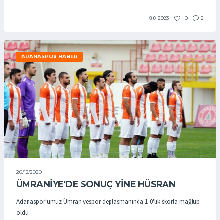
2923
0
2
ADANASPOR HABER
20/12/2020
ÜMRANİYE'DE SONUÇ YİNE HÜSRAN
Adanaspor'umuz Ümraniyespor deplasmanında 1-0'lık skorla mağlup
oldu.