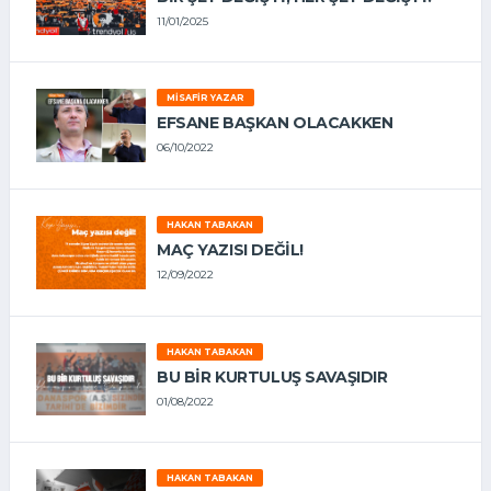
11/01/2025
MISAFIR YAZAR
EFSANE BAŞKAN OLACAKKEN
06/10/2022
HAKAN TABAKAN
MAÇ YAZISI DEĞİL!
12/09/2022
HAKAN TABAKAN
BU BİR KURTULUŞ SAVAŞIDIR
01/08/2022
HAKAN TABAKAN