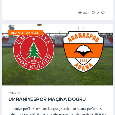
2887
0
1
ADANASPOR HABER
17/12/2020
ÜMRANIYESPOR MAÇINA DOĞRU
Ümraniyespor’la 7. kez karşı karşıya gelecek olan Adanaspor’umuz,
daha önce oynadığı 6 maçtan sadece birisinde galip gelebildi. 20 Aralık