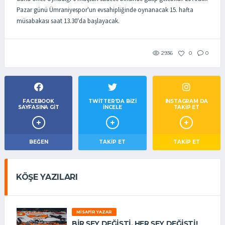
Pazar günü Ümraniyespor'un evsahipliğinde oynanacak 15. hafta
müsabakası saat 13.30'da başlayacak.
2936
0
0
FACEBOOK
TWITTER'DA BIZI
INSTAGRAM DA
SAYFASINA GIT
İNCELE
TAKİP ET
BEĞEN
TAKIP ET
TAKİP ET
KÖŞE YAZILARI
MISAFIR YAZAR
BIR ŞEY DEĞIŞTI, HER ŞEY DEĞIŞTI!