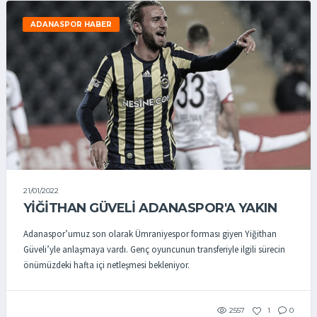
ADANASPOR HABER
21/01/2022
YİĞİTHAN GÜVELİ ADANASPOR'A YAKIN
Adanaspor’umuz son olarak Ümraniyespor forması giyen Yiğithan
Güveli’yle anlaşmaya vardı. Genç oyuncunun transferiyle ilgili sürecin
önümüzdeki hafta içi netleşmesi bekleniyor.
2557
1
0