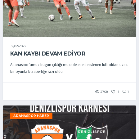
12/02/2022
KAN KAYBI DEVAM EDİYOR
Adanaspor’umuz bugün çıktığı mücadelede de istenen futboldan uzak
bir oyunla beraberliğe razı oldu.
2708
1
1
ADANASPOR HABER