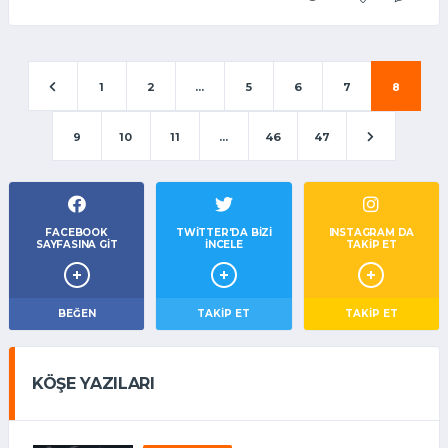
1
2
...
5
6
7
8
9
10
11
...
46
47
FACEBOOK
TWITTER'DA BIZI
INSTAGRAM DA
SAYFASINA GIT
İNCELE
TAKİP ET
BEĞEN
TAKIP ET
TAKİP ET
KÖŞE YAZILARI