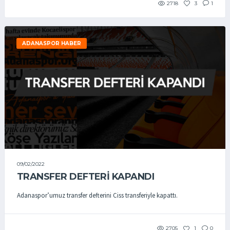
2718
3
1
ADANASPOR HABER
09/02/2022
TRANSFER DEFTERİ KAPANDI
Adanaspor’umuz transfer defterini Ciss transferiyle kapattı.
2705
1
0