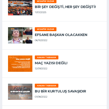
MISAFIR YAZAR
BIR ŞEY DEĞIŞTI, HER ŞEY DEĞIŞTI!
11/01/2025
MISAFIR YAZAR
EFSANE BAŞKAN OLACAKKEN
06/10/2022
HAKAN TABAKAN
MAÇ YAZISI DEĞİL!
12/09/2022
HAKAN TABAKAN
BU BİR KURTULUŞ SAVAŞIDIR
01/08/2022