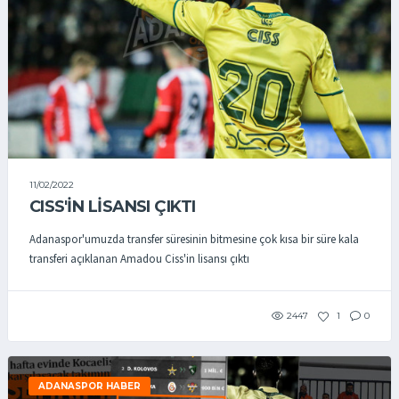
11/02/2022
CISS'İN LİSANSI ÇIKTI
Adanaspor'umuzda transfer süresinin bitmesine çok kısa bir süre kala
transferi açıklanan Amadou Ciss'in lisansı çıktı
2447
1
0
ADANASPOR HABER