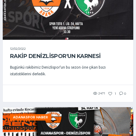
12/02/2022
RAKİP DENİZLİSPOR'UN KARNESİ
Bugünkü rakibimiz Denizlispor'un bu sezon öne çıkan bazı
istatistiklerini derledik.
2471
1
0
ADANASPOR HABER