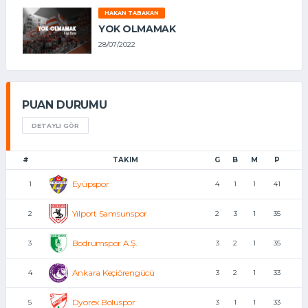
HAKAN TABAKAN
YOK OLMAMAK
28/07/2022
PUAN DURUMU
DETAYLI GÖR
#
TAKIM
G
B
M
P
Eyüpspor
1
4
1
1
41
Yılport Samsunspor
2
2
3
1
35
Bodrumspor A.Ş.
3
3
2
1
35
Ankara Keçiörengücü
4
3
2
1
33
Dyorex Boluspor
5
3
1
1
33