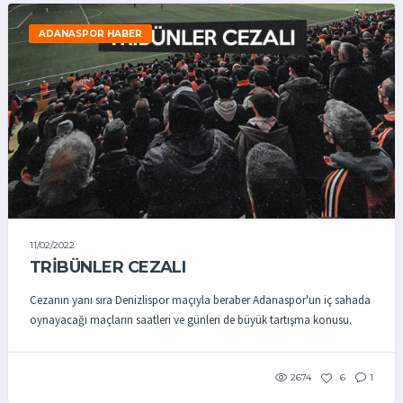
ADANASPOR HABER
11/02/2022
TRİBÜNLER CEZALI
Cezanın yanı sıra Denizlispor maçıyla beraber Adanaspor'un iç sahada
oynayacağı maçların saatleri ve günleri de büyük tartışma konusu.
2674
6
1