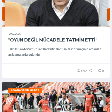
12/02/2022
"OYUN DEĞİL MÜCADELE TATMİN ETTİ"
Teknik Direktör'ümüz Sait Karafırtınalar Denizlispor maçının ardından
açıklamalarda bulundu.
5160
1
0
ADANASPOR HABER