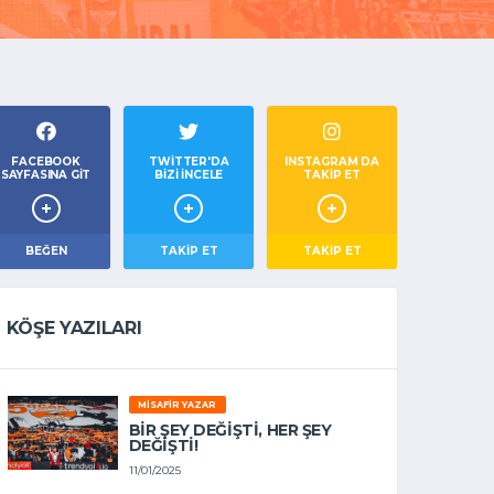
FACEBOOK
TWITTER'DA
INSTAGRAM DA
SAYFASINA GIT
BIZI İNCELE
TAKİP ET
BEĞEN
TAKIP ET
TAKİP ET
KÖŞE YAZILARI
MISAFIR YAZAR
BIR ŞEY DEĞIŞTI, HER ŞEY
DEĞIŞTI!
11/01/2025