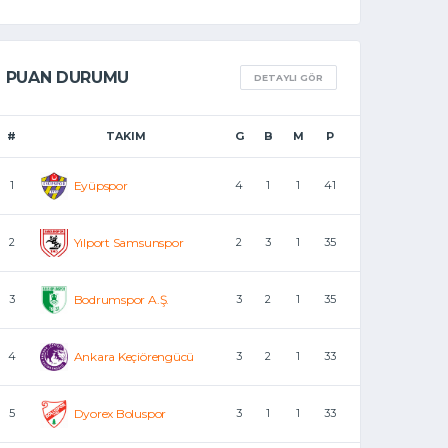
PUAN DURUMU
DETAYLI GÖR
#
TAKIM
G
B
M
P
1
Eyüpspor
4
1
1
41
2
Yılport Samsunspor
2
3
1
35
3
Bodrumspor A.Ş.
3
2
1
35
4
Ankara Keçiörengücü
3
2
1
33
5
Dyorex Boluspor
3
1
1
33