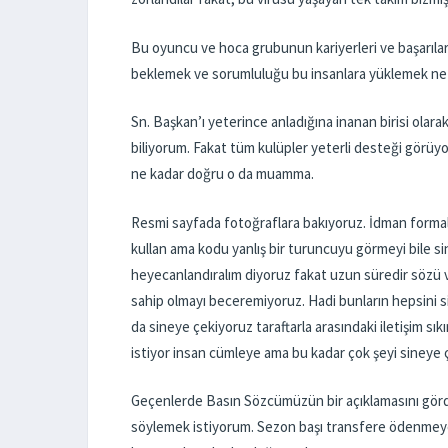
Bu oyuncu ve hoca grubunun kariyerleri ve başarıları
beklemek ve sorumluluğu bu insanlara yüklemek n
Sn. Başkan’ı yeterince anladığına inanan birisi olara
biliyorum. Fakat tüm kulüpler yeterli desteği görüy
ne kadar doğru o da muamma.
Resmi sayfada fotoğraflara bakıyoruz. İdman formala
kullan ama kodu yanlış bir turuncuyu görmeyi bile si
heyecanlandıralım diyoruz fakat uzun süredir sözü v
sahip olmayı beceremiyoruz. Hadi bunların hepsini si
da sineye çekiyoruz taraftarla arasındaki iletişim sı
istiyor insan cümleye ama bu kadar çok şeyi siney
Geçenlerde Basın Sözcümüzün bir açıklamasını gör
söylemek istiyorum. Sezon başı transfere ödenmeyen