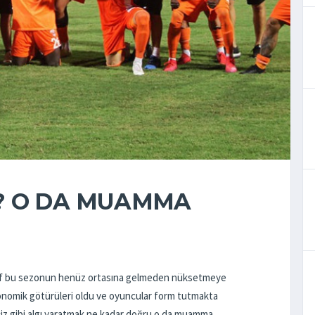
? O DA MUAMMA
sef bu sezonun henüz ortasına gelmeden nüksetmeye
konomik götürüleri oldu ve oyuncular form tutmakta
işiz gibi algı yaratmak ne kadar doğru o da muamma.