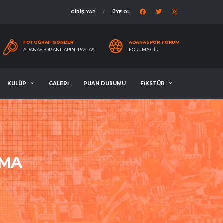
GİRİŞ YAP
ÜYE OL
FOTOĞRAF GÖNDER
ADANASPOR FORUM
ADANASPOR ANILARINI PAYLAŞ
FORUMA GIR!
KULÜP
GALERİ
PUAN DURUMU
FİKSTÜR
MMA