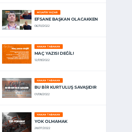
MISAFIR YAZAR
EFSANE BAŞKAN OLACAKKEN
06/10/2022
HAKAN TABAKAN
MAÇ YAZISI DEĞİL!
12/09/2022
HAKAN TABAKAN
BU BİR KURTULUŞ SAVAŞIDIR
01/08/2022
HAKAN TABAKAN
YOK OLMAMAK
28/07/2022