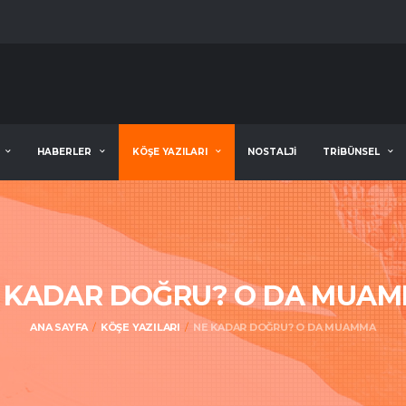
HABERLER
KÖŞE YAZILARI
NOSTALJİ
TRİBÜNSEL
 KADAR DOĞRU? O DA MUA
ANA SAYFA
KÖŞE YAZILARI
NE KADAR DOĞRU? O DA MUAMMA