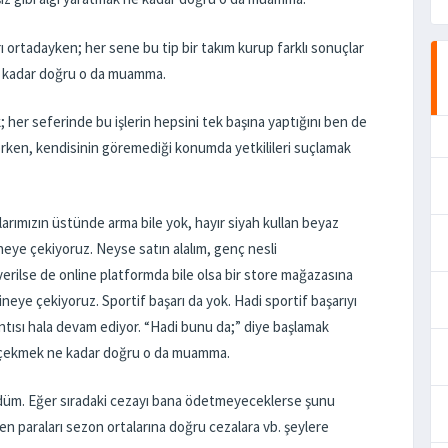
 ortadayken; her sene bu tip bir takım kurup farklı sonuçlar
e kadar doğru o da muamma.
k; her seferinde bu işlerin hepsini tek başına yaptığını ben de
orken, kendisinin göremediği konumda yetkilileri suçlamak
rımızın üstünde arma bile yok, hayır siyah kullan beyaz
neye çekiyoruz. Neyse satın alalım, genç nesli
erilse de online platformda bile olsa bir store mağazasına
neye çekiyoruz. Sportif başarı da yok. Hadi sportif başarıyı
kıntısı hala devam ediyor. “Hadi bunu da;” diye başlamak
e çekmek ne kadar doğru o da muamma.
düm. Eğer sıradaki cezayı bana ödetmeyeceklerse şunu
 paraları sezon ortalarına doğru cezalara vb. şeylere