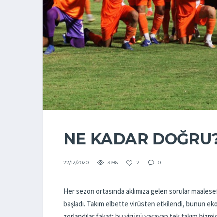
NE KADAR DOĞRU
3196
2
0
22/12/2020
Her sezon ortasında aklımıza gelen sorular maale
başladı. Takım elbette virüsten etkilendi, bunun e
zorlandılar fakat; bu virüsü yaşayan tek takım bizm