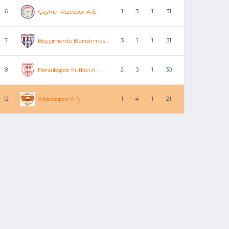
6
Çaykur Rizespor A.Ş.
1
3
1
31
7
Beyçimento Bandırmas...
3
1
1
31
8
Pendikspor Futbol A....
2
3
1
30
12
Adanaspor A.Ş.
1
4
1
21