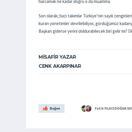
harcamak ne kadar doğru o da muamma.
Son olarak; bazı takımlar Türkiye’nin sayılı zenginler
kuran yönetimler devrilebiliyor, gördüğümüz kadarıyl
Başkan giderse yerini doldurabilecek biri gelir mi
MISAFIR YAZAR
CENK AKARPINAR
Beğen
Fatih YILDIZDOĞAN
SE