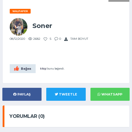
WALPAPER
Soner
2682
5
0
TAM BOYUT
08/12/2020
Beğen
5 kişi
bunu beğendi.
PAYLAŞ
TWEETLE
WHATSAPP
YORUMLAR (0)