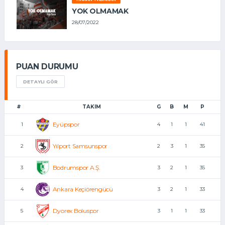
YOK OLMAMAK
28/07/2022
PUAN DURUMU
DETAYLI GÖR
#
TAKIM
G
B
M
P
Eyüpspor
1
4
1
1
41
Yılport Samsunspor
2
2
3
1
35
Bodrumspor A.Ş.
3
3
2
1
35
Ankara Keçiörengücü
4
3
2
1
33
Dyorex Boluspor
5
3
1
1
33