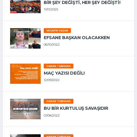
BIR ŞEY DEĞIŞTI, HER ŞEY DEĞIŞTI!
11/01/2025
MISAFIR YAZAR
EFSANE BAŞKAN OLACAKKEN
06/10/2022
HAKAN TABAKAN
MAÇ YAZISI DEĞİL!
12/09/2022
HAKAN TABAKAN
BU BİR KURTULUŞ SAVAŞIDIR
01/08/2022
HAKAN TABAKAN