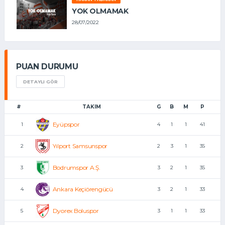
YOK OLMAMAK
28/07/2022
PUAN DURUMU
DETAYLI GÖR
#
TAKIM
G
B
M
P
Eyüpspor
1
4
1
1
41
Yılport Samsunspor
2
2
3
1
35
Bodrumspor A.Ş.
3
3
2
1
35
Ankara Keçiörengücü
4
3
2
1
33
Dyorex Boluspor
5
3
1
1
33