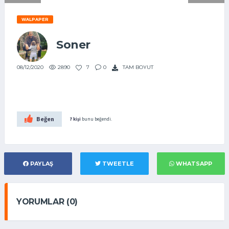
WALPAPER
Soner
2890
7
0
TAM BOYUT
08/12/2020
Beğen
7 kişi
bunu beğendi.
PAYLAŞ
TWEETLE
WHATSAPP
YORUMLAR (0)