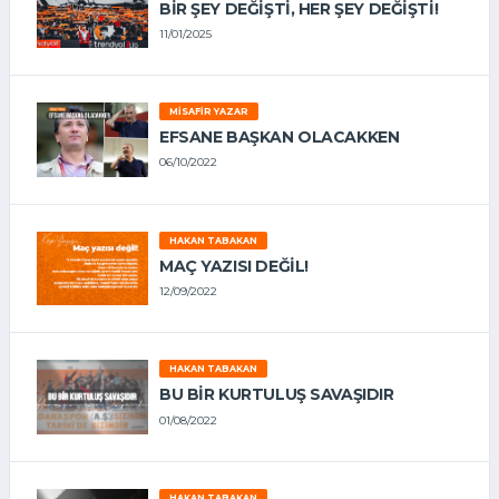
BIR ŞEY DEĞIŞTI, HER ŞEY DEĞIŞTI!
11/01/2025
MISAFIR YAZAR
EFSANE BAŞKAN OLACAKKEN
06/10/2022
HAKAN TABAKAN
MAÇ YAZISI DEĞİL!
12/09/2022
HAKAN TABAKAN
BU BİR KURTULUŞ SAVAŞIDIR
01/08/2022
HAKAN TABAKAN