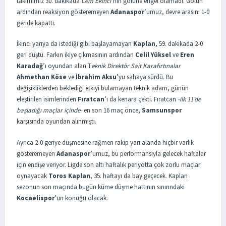
takımımız 30. dakikada
Cem Ekinci
’nin golüne engel olamadı. Golün
ardından reaksiyon gösteremeyen
Adanaspor
’umuz, devre arasını 1-0
geride kapattı.
İkinci yarıya da istediği gibi başlayamayan
Kaplan
, 59. dakikada 2-0
geri düştü. Farkın ikiye çıkmasının ardından
Celil Yüksel
ve
Eren
Karadağ
’ı oyundan alan T
eknik Direktör Sait Karafırtınalar
Ahmethan Köse
ve
İbrahim Aksu
’yu sahaya sürdü. Bu
değişikliklerden beklediği etkiyi bulamayan teknik adam, günün
eleştirilen isimlerinden
Fıratcan
’ı da kenara çekti. Fıratcan
-ilk 11’de
başladığı maçlar içinde-
en son 16 maç önce,
Samsunspor
karşısında oyundan alınmıştı.
Ayrıca 2-0 geriye düşmesine rağmen rakip yarı alanda hiçbir varlık
gösteremeyen
Adanaspor
’umuz, bu performansıyla gelecek haftalar
için endişe veriyor. Ligde son altı haftalık periyotta çok zorlu maçlar
oynayacak
Toros Kaplan
, 35. haftayı da bay geçecek. Kaplan
sezonun son maçında bugün küme düşme hattının sınırındaki
Kocaelispor
’un konuğu olacak.