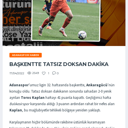
ADANASPOR HABER
BAŞKENTTE TATSIZ DOKSAN DAKİKA
2549
1
0
17/04/2022
Adanaspor
’umuz ligin 32. haftasında başkentte,
Ankaragücü
’nün
konuğu oldu. Tatsız doksan dakikanın sonunda sahadan 2-0 yenik
ayrılan
Toros Kaplan
haftayı 41 puanla kapattı. Geçtiğimiz hafta
Balıkesirspor
karşısında aldığı 3 puanın ardından rahat bir nefes alan
Kaplan
, bu mağlubiyetle tehlikeli bölgeye yeniden yaklaştı.
Karşılaşmanın hiçbir bölümünde rakibine üstünlük kuramayan