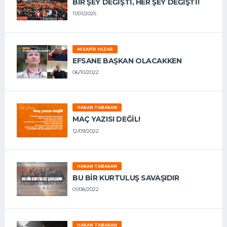
BIR ŞEY DEĞIŞTI, HER ŞEY DEĞIŞTI!
11/01/2025
MISAFIR YAZAR
EFSANE BAŞKAN OLACAKKEN
06/10/2022
HAKAN TABAKAN
MAÇ YAZISI DEĞİL!
12/09/2022
HAKAN TABAKAN
BU BİR KURTULUŞ SAVAŞIDIR
01/08/2022
HAKAN TABAKAN