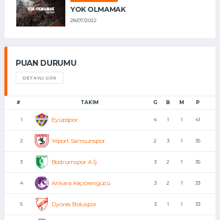
YOK OLMAMAK
28/07/2022
PUAN DURUMU
DETAYLI GÖR
#
TAKIM
G
B
M
P
Eyüpspor
1
4
1
1
41
Yılport Samsunspor
2
2
3
1
35
Bodrumspor A.Ş.
3
3
2
1
35
Ankara Keçiörengücü
4
3
2
1
33
Dyorex Boluspor
5
3
1
1
33