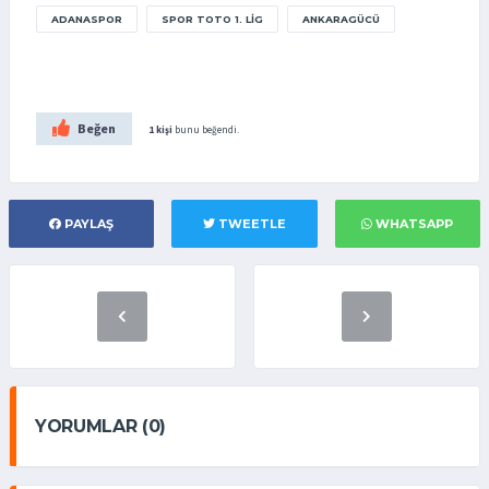
ADANASPOR
SPOR TOTO 1. LIG
ANKARAGÜCÜ
Beğen
1 kişi
bunu beğendi.
PAYLAŞ
TWEETLE
WHATSAPP
YORUMLAR (0)