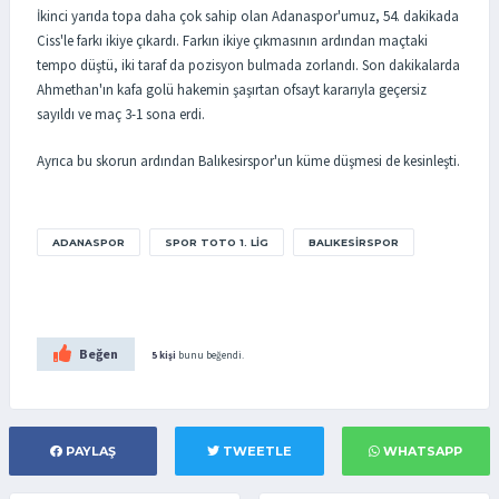
İkinci yarıda topa daha çok sahip olan Adanaspor'umuz, 54. dakikada
Ciss'le farkı ikiye çıkardı. Farkın ikiye çıkmasının ardından maçtaki
tempo düştü, iki taraf da pozisyon bulmada zorlandı. Son dakikalarda
Ahmethan'ın kafa golü hakemin şaşırtan ofsayt kararıyla geçersiz
sayıldı ve maç 3-1 sona erdi.
Ayrıca bu skorun ardından Balıkesirspor'un küme düşmesi de kesinleşti.
ADANASPOR
SPOR TOTO 1. LIG
BALIKESIRSPOR
Beğen
5 kişi
bunu beğendi.
PAYLAŞ
TWEETLE
WHATSAPP