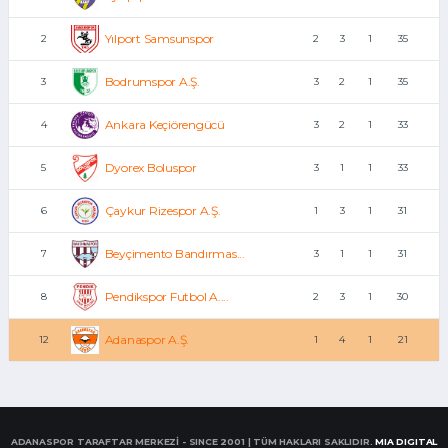
Yılport Samsunspor
2
2
3
1
35
Bodrumspor A.Ş.
3
3
2
1
35
Ankara Keçiörengücü
4
3
2
1
33
Dyorex Boluspor
5
3
1
1
33
Çaykur Rizespor A.Ş.
6
1
3
1
31
Beyçimento Bandırmas...
7
3
1
1
31
Pendikspor Futbol A....
8
2
3
1
30
Adanaspor A.Ş.
12
1
4
1
21
ADANASPOR TARAFTAR MERKEZİ - SINCE 2001 | TÜM HAKLARI SAKLIDIR.
MIA DIGITAL