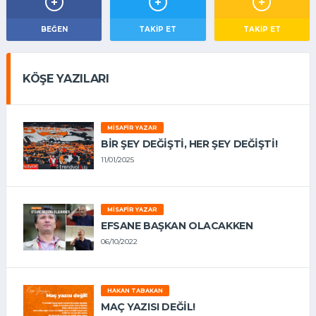
BEĞEN
TAKIP ET
TAKİP ET
KÖŞE YAZILARI
MISAFIR YAZAR
BIR ŞEY DEĞIŞTI, HER ŞEY DEĞIŞTI!
11/01/2025
MISAFIR YAZAR
EFSANE BAŞKAN OLACAKKEN
06/10/2022
HAKAN TABAKAN
MAÇ YAZISI DEĞİL!