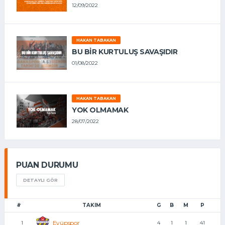
12/09/2022
HAKAN TABAKAN
BU BİR KURTULUŞ SAVAŞIDIR
01/08/2022
HAKAN TABAKAN
YOK OLMAMAK
28/07/2022
PUAN DURUMU
DETAYLI GÖR
#
TAKIM
G
B
M
P
Eyüpspor
1
4
1
1
41