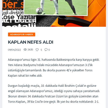
ADANASPOR HABER
KAPLAN NEFES ALDI
2635
5
0
09/04/2022
Adanaspor'umuz ligin 31. haftasında Balıkesirsporla karşı karşıya geldi.
Yeni Adana Stadyumu'ndaki mücadele Adanaspor'umuzun 3-1'lik
üstünlüğüyle tamamlandı. Bu skorla puanını 41'e yükselten Toros
Kaplan rahat bir nefes aldı.
Durgun başladığı maçta, 10. dakikada Halil İbrahim Çolak'ın golüne
engel olamayan Adanaspor'umuz, istediği oyunu sahaya yansıtamadı.
Skorun stresini 34. dakikada Fıratcan Üzüm'ün golüyle üzerinden atan
Toros Kaplan, 39'da Ciss'le öne geçti. İlk yarı bu skorla noktalandı: 2-1.