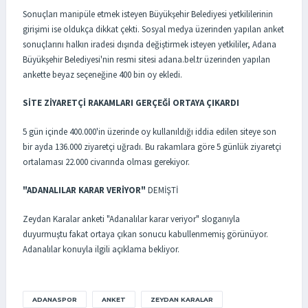
Sonuçları manipüle etmek isteyen Büyükşehir Belediyesi yetkililerinin
girişimi ise oldukça dikkat çekti. Sosyal medya üzerinden yapılan anket
sonuçlarını halkın iradesi dışında değiştirmek isteyen yetkililer, Adana
Büyükşehir Belediyesi'nin resmi sitesi adana.bel.tr üzerinden yapılan
ankette beyaz seçeneğine 400 bin oy ekledi.
SİTE ZİYARETÇİ RAKAMLARI GERÇEĞİ ORTAYA ÇIKARDI
5 gün içinde 400.000'in üzerinde oy kullanıldığı iddia edilen siteye son
bir ayda 136.000 ziyaretçi uğradı. Bu rakamlara göre 5 günlük ziyaretçi
ortalaması 22.000 civarında olması gerekiyor.
"ADANALILAR KARAR VERİYOR"
DEMİŞTİ
Zeydan Karalar anketi "Adanalılar karar veriyor" sloganıyla
duyurmuştu fakat ortaya çıkan sonucu kabullenmemiş görünüyor.
Adanalılar konuyla ilgili açıklama bekliyor.
ADANASPOR
ANKET
ZEYDAN KARALAR