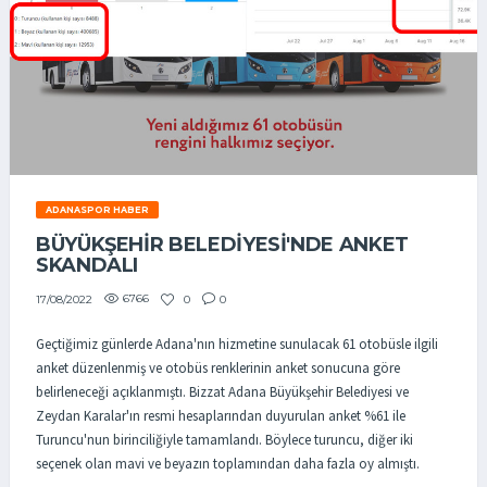
ADANASPOR HABER
BÜYÜKŞEHİR BELEDİYESİ'NDE ANKET
SKANDALI
6766
0
0
17/08/2022
Geçtiğimiz günlerde Adana'nın hizmetine sunulacak 61 otobüsle ilgili
anket düzenlenmiş ve otobüs renklerinin anket sonucuna göre
belirleneceği açıklanmıştı. Bizzat Adana Büyükşehir Belediyesi ve
Zeydan Karalar'ın resmi hesaplarından duyurulan anket %61 ile
Turuncu'nun birinciliğiyle tamamlandı. Böylece turuncu, diğer iki
seçenek olan mavi ve beyazın toplamından daha fazla oy almıştı.