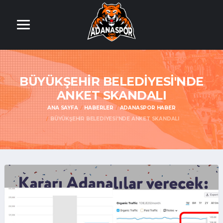
BÜYÜKŞEHİR BELEDİYESİ'NDE
ANKET SKANDALI
ANA SAYFA
HABERLER
ADANASPOR HABER
BÜYÜKŞEHİR BELEDİYESİ'NDE ANKET SKANDALI