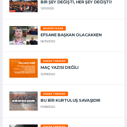
BIR ŞEY DEĞIŞTI, HER ŞEY DEĞIŞTI!
11/01/2025
MISAFIR YAZAR
EFSANE BAŞKAN OLACAKKEN
06/10/2022
HAKAN TABAKAN
MAÇ YAZISI DEĞİL!
12/09/2022
HAKAN TABAKAN
BU BİR KURTULUŞ SAVAŞIDIR
01/08/2022
HAKAN TABAKAN