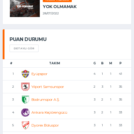
YOK OLMAMAK
28/07/2022
PUAN DURUMU
DETAYLI GÖR
#
TAKIM
G
B
M
P
Eyüpspor
1
4
1
1
41
Yılport Samsunspor
2
2
3
1
35
Bodrumspor A.Ş.
3
3
2
1
35
Ankara Keçiörengücü
4
3
2
1
33
Dyorex Boluspor
5
3
1
1
33