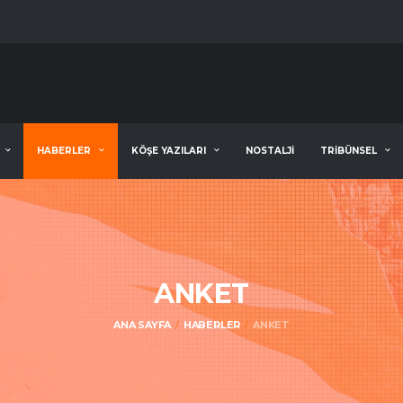
HABERLER
KÖŞE YAZILARI
NOSTALJİ
TRİBÜNSEL
ANKET
ANA SAYFA
HABERLER
ANKET