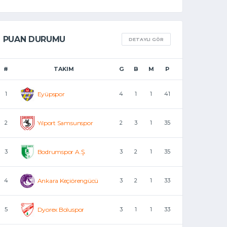
PUAN DURUMU
DETAYLI GÖR
#
TAKIM
G
B
M
P
1
Eyüpspor
4
1
1
41
2
Yılport Samsunspor
2
3
1
35
3
Bodrumspor A.Ş.
3
2
1
35
4
Ankara Keçiörengücü
3
2
1
33
5
Dyorex Boluspor
3
1
1
33