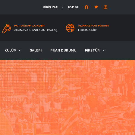
GİRİŞ YAP
ÜYE OL
FOTOĞRAF GÖNDER
ADANASPOR FORUM
ADANASPOR ANILARINI PAYLAŞ
FORUMA GIR!
KULÜP
GALERİ
PUAN DURUMU
FİKSTÜR