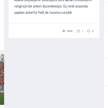
rengi için bir anket düzenlemişti. Üç renk arasında
yapılan ankette %61 ile turuncu seçildi.
6055
1
0