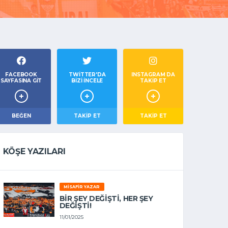
FACEBOOK
TWITTER'DA
INSTAGRAM DA
SAYFASINA GIT
BIZI İNCELE
TAKİP ET
BEĞEN
TAKIP ET
TAKİP ET
KÖŞE YAZILARI
MISAFIR YAZAR
BIR ŞEY DEĞIŞTI, HER ŞEY
DEĞIŞTI!
11/01/2025