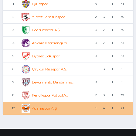
Eyüpspor
1
4
1
1
41
Yılport Samsunspor
2
2
3
1
35
Bodrumspor A.Ş.
3
3
2
1
35
Ankara Keçiörengücü
4
3
2
1
33
Dyorex Boluspor
5
3
1
1
33
Çaykur Rizespor A.Ş.
6
1
3
1
31
Beyçimento Bandırmas...
7
3
1
1
31
Pendikspor Futbol A....
8
2
3
1
30
Adanaspor A.Ş.
12
1
4
1
21