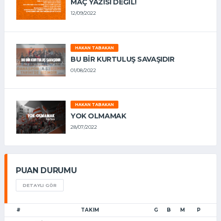
MAÇ YAZISI DEĞİL!
12/09/2022
HAKAN TABAKAN
BU BİR KURTULUŞ SAVAŞIDIR
01/08/2022
HAKAN TABAKAN
YOK OLMAMAK
28/07/2022
PUAN DURUMU
DETAYLI GÖR
#
TAKIM
G
B
M
P