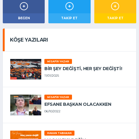
BEĞEN
TAKIP ET
TAKİP ET
KÖŞE YAZILARI
MISAFIR YAZAR
BIR ŞEY DEĞIŞTI, HER ŞEY DEĞIŞTI!
11/01/2025
MISAFIR YAZAR
EFSANE BAŞKAN OLACAKKEN
06/10/2022
HAKAN TABAKAN