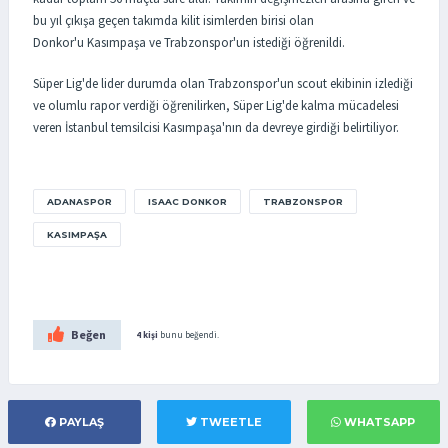
bu yıl çıkışa geçen takımda kilit isimlerden birisi olan
Donkor'u Kasımpaşa ve Trabzonspor'un istediği öğrenildi.
Süper Lig'de lider durumda olan Trabzonspor'un scout ekibinin izlediği
ve olumlu rapor verdiği öğrenilirken, Süper Lig'de kalma mücadelesi
veren İstanbul temsilcisi Kasımpaşa'nın da devreye girdiği belirtiliyor.
ADANASPOR
ISAAC DONKOR
TRABZONSPOR
KASIMPAŞA
Beğen
4 kişi
bunu beğendi.
PAYLAŞ
TWEETLE
WHATSAPP