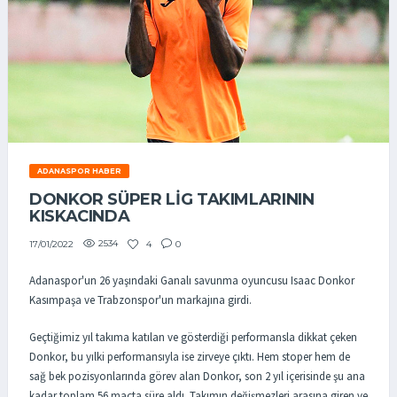
ADANASPOR HABER
DONKOR SÜPER LİG TAKIMLARININ
KISKACINDA
2534
4
0
17/01/2022
Adanaspor'un 26 yaşındaki Ganalı savunma oyuncusu Isaac Donkor
Kasımpaşa ve Trabzonspor'un markajına girdi.
Geçtiğimiz yıl takıma katılan ve gösterdiği performansla dikkat çeken
Donkor, bu yılki performansıyla ise zirveye çıktı. Hem stoper hem de
sağ bek pozisyonlarında görev alan Donkor, son 2 yıl içerisinde şu ana
kadar toplam 56 maçta süre aldı. Takımın değişmezleri arasına giren ve