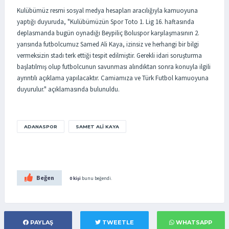
Kulübümüz resmi sosyal medya hesapları aracılığıyla kamuoyuna
yaptığı duyuruda, "Kulübümüzün Spor Toto 1. Lig 16. haftasında
deplasmanda bugün oynadığı Beypiliç Boluspor karşılaşmasının 2.
yarısında futbolcumuz Samed Ali Kaya, izinsiz ve herhangi bir bilgi
vermeksizin stadı terk ettiği tespit edilmiştir. Gerekli idari soruşturma
başlatılmış olup futbolcunun savunması alındıktan sonra konuyla ilgili
ayrıntılı açıklama yapılacaktır. Camiamıza ve Türk Futbol kamuoyuna
duyurulur." açıklamasında bulunuldu.
ADANASPOR
SAMET ALI KAYA
Beğen
0 kişi
bunu beğendi.
PAYLAŞ
TWEETLE
WHATSAPP