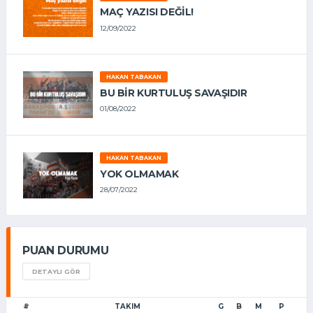
MAÇ YAZISI DEĞİL!
12/09/2022
HAKAN TABAKAN
BU BİR KURTULUŞ SAVAŞIDIR
01/08/2022
HAKAN TABAKAN
YOK OLMAMAK
28/07/2022
PUAN DURUMU
DETAYLI GÖR
#
TAKIM
G
B
M
P