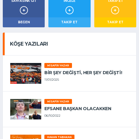
SAYFASINA GIT
İNCELE
TAKİP ET
BEĞEN
TAKIP ET
TAKİP ET
KÖŞE YAZILARI
MISAFIR YAZAR
BIR ŞEY DEĞIŞTI, HER ŞEY DEĞIŞTI!
11/01/2025
MISAFIR YAZAR
EFSANE BAŞKAN OLACAKKEN
06/10/2022
HAKAN TABAKAN