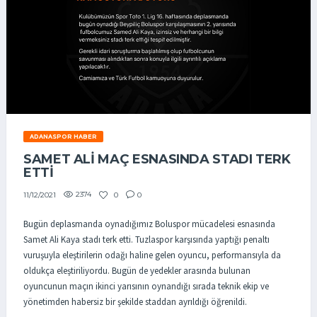
ADANASPOR HABER
SAMET ALİ MAÇ ESNASINDA STADI TERK
ETTİ
2374
0
0
11/12/2021
Bugün deplasmanda oynadığımız Boluspor mücadelesi esnasında
Samet Ali Kaya stadı terk etti. Tuzlaspor karşısında yaptığı penaltı
vuruşuyla eleştirilerin odağı haline gelen oyuncu, performansıyla da
oldukça eleştiriliyordu. Bugün de yedekler arasında bulunan
oyuncunun maçın ikinci yarısının oynandığı sırada teknik ekip ve
yönetimden habersiz bir şekilde staddan ayrıldığı öğrenildi.