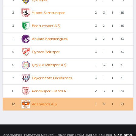
Yılport Samsunspor
2
2
3
1
35
Bodrumspor A.Ş.
3
3
2
1
35
Ankara Keçiörengücü
4
3
2
1
33
Dyorex Boluspor
5
3
1
1
33
Çaykur Rizespor A.Ş.
6
1
3
1
31
Beyçimento Bandırmas...
7
3
1
1
31
Pendikspor Futbol A....
8
2
3
1
30
Adanaspor A.Ş.
12
1
4
1
21
ADANASPOR TARAFTAR MERKEZİ - SINCE 2001 | TÜM HAKLARI SAKLIDIR.
MIA DIGITAL