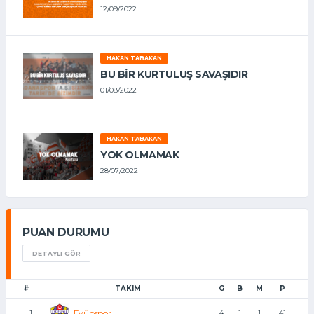
12/09/2022
HAKAN TABAKAN
BU BİR KURTULUŞ SAVAŞIDIR
01/08/2022
HAKAN TABAKAN
YOK OLMAMAK
28/07/2022
PUAN DURUMU
DETAYLI GÖR
#
TAKIM
G
B
M
P
Eyüpspor
1
4
1
1
41