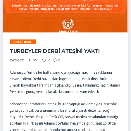
TRIBÜN HABER
TURBEYLER DERBİ ATEŞİNİ YAKTI
2825
0
0
10/02/2021
Adanaspor’umuz bu hafta sonu oynayacağı maçın hazırlıklarına
devam ediyor. Derbi hazırlıkları kapsamında, teknik direktörümüz
Emrah Bayraktar tarafından açıklandığı üzere, takımımız hazırlıklarına
Perşembe günü, yeni açılacak stadyumda devam edecek.
Adanaspor Taraftarlar Derneği bugün yaptığı açıklamayla Perşembe
günü yapılacak bu antrenmana bir moral ziyareti düzenleneceğini
duyurdu. Dernek Başkanı Refik Gül, sosyal medya hesabından yaptığı
açıklamada, “Değerli Adanaspor'lular Perşembe günü saat 16.00'da
yeni stadyumdaki antrenmanda hocamıza çiçek takdim edip