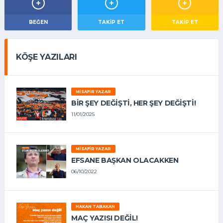
BEĞEN
TAKIP ET
TAKİP ET
KÖŞE YAZILARI
MISAFIR YAZAR
BIR ŞEY DEĞIŞTI, HER ŞEY DEĞIŞTI!
11/01/2025
MISAFIR YAZAR
EFSANE BAŞKAN OLACAKKEN
06/10/2022
HAKAN TABAKAN
MAÇ YAZISI DEĞİL!