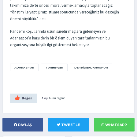
takımımıza derbi öncesi moral vermek amacıyla toplanacağız.
Yönetim ile yaptığımız istişare sonucunda vereceğimiz bu desteğin
önemi büyüktür.” dedi.
Pandemi koşullarında uzun süredir maçlara gidemeyen ve
Adanaspor’a karşı derin bir özlem duyan taraftarlarımızın bu
organizasyona büyük ilgi göstermesi bekleniyor.
ADANASPOR
TURBEYLER
DERBIDEADANASPOR
Beğen
0 kişi
bunu beğendi.
PAYLAŞ
TWEETLE
WHATSAPP