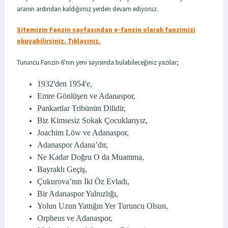
aranın ardından kaldığımız yerden devam ediyoruz.
Sitemizin Fanzin sayfasından e-fanzin olarak fanzimizi
okuyabilirsiniz. Tıklayınız.
Turuncu Fanzin-6'nın yeni sayısında bulabileceğiniz yazılar;
1932'den 1954'e,
Emre Gönlüşen ve Adanaspor,
Pankartlar Tribünün Dilidir,
Biz Kimsesiz Sokak Çocuklarıyız,
Joachim Löw ve Adanaspor,
Adanaspor Adana’dır,
Ne Kadar Doğru O da Muamma,
Bayraklı Geçiş,
Çukurova’nın İki Öz Evladı,
Bir Adanaspor Yalnızlığı,
Yolun Uzun Yattığın Yer Turuncu Olsun,
Orpheus ve Adanaspor,