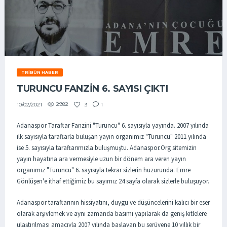
TRIBÜN HABER
TURUNCU FANZİN 6. SAYISI ÇIKTI
2982
3
1
10/02/2021
Adanaspor Taraftar Fanzini "Turuncu" 6. sayısıyla yayında. 2007 yılında
ilk sayısıyla taraftarla buluşan yayın organımız "Turuncu" 2011 yılında
ise 5. sayısıyla taraftarımızla buluşmuştu. Adanaspor.Org sitemizin
yayın hayatına ara vermesiyle uzun bir dönem ara veren yayın
organımız "Turuncu" 6. sayısıyla tekrar sizlerin huzurunda. Emre
Gönlüşen'e ithaf ettiğimiz bu sayımız 24 sayfa olarak sizlerle buluşuyor.
Adanaspor taraftarının hissiyatını, duygu ve düşüncelerini kalıcı bir eser
olarak arşivlemek ve aynı zamanda basımı yapılarak da geniş kitlelere
ulaştırılması amacıyla 2007 yılında başlayan bu serüvene 10 yıllık bir