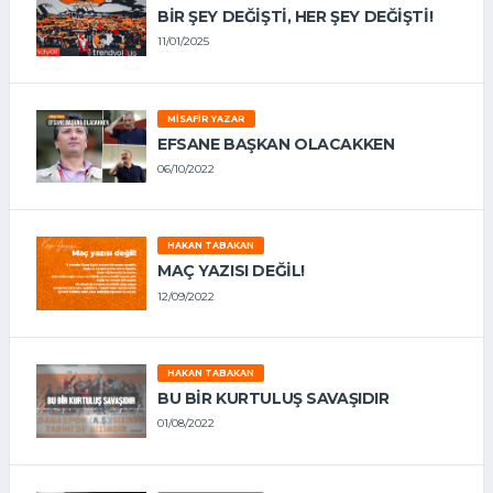
BIR ŞEY DEĞIŞTI, HER ŞEY DEĞIŞTI!
11/01/2025
MISAFIR YAZAR
EFSANE BAŞKAN OLACAKKEN
06/10/2022
HAKAN TABAKAN
MAÇ YAZISI DEĞİL!
12/09/2022
HAKAN TABAKAN
BU BİR KURTULUŞ SAVAŞIDIR
01/08/2022