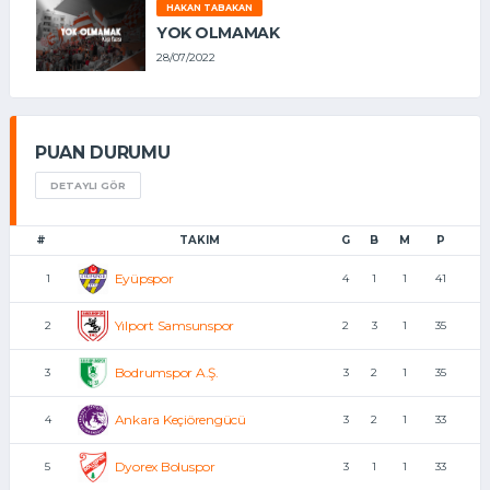
HAKAN TABAKAN
YOK OLMAMAK
28/07/2022
PUAN DURUMU
DETAYLI GÖR
#
TAKIM
G
B
M
P
Eyüpspor
1
4
1
1
41
Yılport Samsunspor
2
2
3
1
35
Bodrumspor A.Ş.
3
3
2
1
35
Ankara Keçiörengücü
4
3
2
1
33
Dyorex Boluspor
5
3
1
1
33