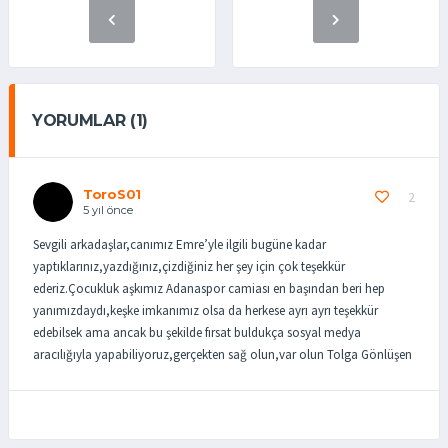
YORUMLAR (1)
ToroS01
2
5 yıl önce
Sevgili arkadaşlar,canımız Emre’yle ilgili bugüne kadar
yaptıklarınız,yazdığınız,çizdiğiniz her şey için çok teşekkür
ederiz.Çocukluk aşkımız Adanaspor camiası en başından beri hep
yanımızdaydı,keşke imkanımız olsa da herkese ayrı ayrı teşekkür
edebilsek ama ancak bu şekilde fırsat buldukça sosyal medya
aracılığıyla yapabiliyoruz,gerçekten sağ olun,var olun Tolga Gönlüşen