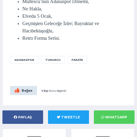
Multescu’nun Adanaspor Dönemi,
Ne Hakla,
Elveda 5 Ocak,
Geçmişten Geleceğe İzler; Bayraktar ve
Hacıbektaşoğlu,
Retro Forma Serisi.
ADANASPOR
TURUNCU
FANZIN
Beğen
3 kişi
bunu beğendi.
PAYLAŞ
TWEETLE
WHATSAPP