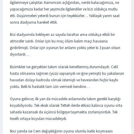
ilgilenmeye çalıştılar. Karnımızın açlığından, nerde kalacağımıza, ne
yapacağımıza kadar her şeyimizle ilgilendiler ve bizi oldukça mutlu
etti. Düşünmeleri yeterdi bunun için teşekkürler… Yaklaşık yarım saat
sonra stadyuma hareket ettik.
Bizi stadyumda bekleyen az sayıda taraftar ama oldukça etkili bir
atmosfer vardı. Onlar için bu maç ölüm kalım maçı havasına
girdirilmişti. Onlar için oyunun bir anlamı yoktu yeter ki 3 puan olsun
diyorlardı…
Bizimkiler ise gerçekten takım olarak kenetlenmiş durumdaydı. Celil
hasta olmasına rağmen (yüzü sapsarıydı ve iğne yemişti) bu yakalanan
havadan dolayı kadroda olmak istemişti ve hevesinden hiçbir kaybı
yoktu. Belli ki hastalık tam izin vermedi kendine…
Oyuna gelince; ilk yarı da mücadele anlamında takım gerekli karşılığı
koyabiliyordu. Tek eksik olarak Tetteh ilerde etkisiz kalınca oyunu orta
sahada kazansak da üçüncü bölgeye taşımakta zorlanıyorduk. Tek
teselli ortaya koyulan mücadeleydi.
İkici yarıda ise Cem değişikliğinin oyuna olumlu katkı koymasını