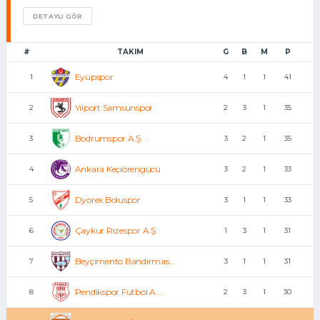
DETAYLI GÖR
#
TAKIM
G
B
M
P
Eyüpspor
1
4
1
1
41
Yılport Samsunspor
2
2
3
1
35
Bodrumspor A.Ş.
3
3
2
1
35
Ankara Keçiörengücü
4
3
2
1
33
Dyorex Boluspor
5
3
1
1
33
Çaykur Rizespor A.Ş.
6
1
3
1
31
Beyçimento Bandırmas...
7
3
1
1
31
Pendikspor Futbol A....
8
2
3
1
30