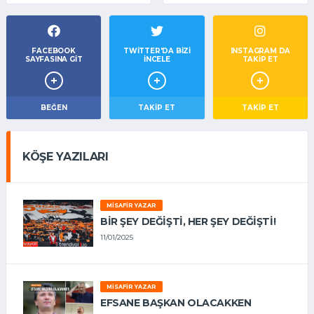
FACEBOOK
TWITTER'DA BIZI
INSTAGRAM DA
SAYFASINA GIT
İNCELE
TAKİP ET
BEĞEN
TAKIP ET
TAKİP ET
KÖŞE YAZILARI
MISAFIR YAZAR
BIR ŞEY DEĞIŞTI, HER ŞEY DEĞIŞTI!
11/01/2025
MISAFIR YAZAR
EFSANE BAŞKAN OLACAKKEN