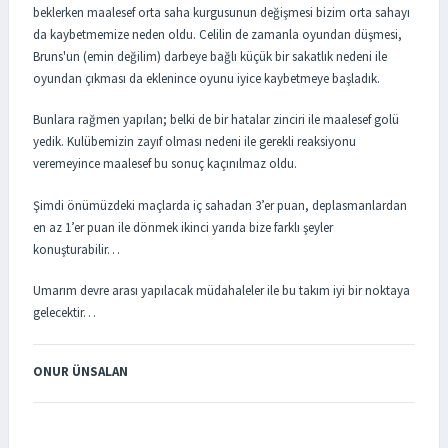
beklerken maalesef orta saha kurgusunun değişmesi bizim orta sahayı
da kaybetmemize neden oldu. Celilin de zamanla oyundan düşmesi,
Bruns'un (emin değilim) darbeye bağlı küçük bir sakatlık nedeni ile
oyundan çıkması da eklenince oyunu iyice kaybetmeye başladık.
Bunlara rağmen yapılan; belki de bir hatalar zinciri ile maalesef golü
yedik. Kulübemizin zayıf olması nedeni ile gerekli reaksiyonu
veremeyince maalesef bu sonuç kaçınılmaz oldu.
Şimdi önümüzdeki maçlarda iç sahadan 3’er puan, deplasmanlardan
en az 1’er puan ile dönmek ikinci yarıda bize farklı şeyler
konuşturabilir…
Umarım devre arası yapılacak müdahaleler ile bu takım iyi bir noktaya
gelecektir…
ONUR ÜNSALAN