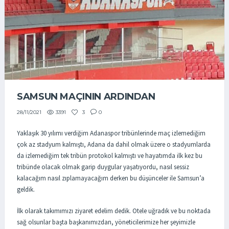
SAMSUN MAÇININ ARDINDAN
3391
3
0
28/11/2021
Yaklaşık 30 yılımı verdiğim Adanaspor tribünlerinde maç izlemediğim
çok az stadyum kalmıştı, Adana da dahil olmak üzere o stadyumlarda
da izlemediğim tek tribün protokol kalmıştı ve hayatımda ilk kez bu
tribünde olacak olmak garip duygular yaşatıyordu, nasıl sessiz
kalacağım nasıl zıplamayacağım derken bu düşünceler ile Samsun’a
geldik.
İlk olarak takımımızı ziyaret edelim dedik. Otele uğradık ve bu noktada
sağ olsunlar başta başkanımızdan, yöneticilerimize her şeyimizle