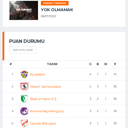
HAKAN TABAKAN
YOK OLMAMAK
28/07/2022
PUAN DURUMU
DETAYLI GÖR
#
TAKIM
G
B
M
P
Eyüpspor
1
4
1
1
41
Yılport Samsunspor
2
2
3
1
35
Bodrumspor A.Ş.
3
3
2
1
35
Ankara Keçiörengücü
4
3
2
1
33
Dyorex Boluspor
5
3
1
1
33