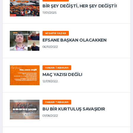
BIR ŞEY DEĞIŞTI, HER ŞEY DEĞIŞTI!
11/01/2025
MISAFIR YAZAR
EFSANE BAŞKAN OLACAKKEN
06/10/2022
HAKAN TABAKAN
MAÇ YAZISI DEĞİL!
12/09/2022
HAKAN TABAKAN
BU BİR KURTULUŞ SAVAŞIDIR
01/08/2022