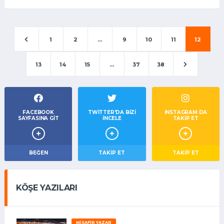
1
2
...
9
10
11
12
13
14
15
...
37
38
FACEBOOK
TWITTER'DA BIZI
INSTAGRAM DA
SAYFASINA GIT
İNCELE
TAKİP ET
BEĞEN
TAKIP ET
TAKİP ET
KÖŞE YAZILARI
MISAFIR YAZAR