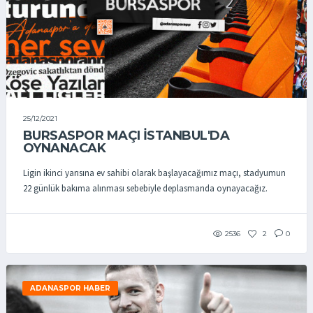
25/12/2021
BURSASPOR MAÇI İSTANBUL'DA
OYNANACAK
Ligin ikinci yarısına ev sahibi olarak başlayacağımız maçı, stadyumun
22 günlük bakıma alınması sebebiyle deplasmanda oynayacağız.
2536
2
0
ADANASPOR HABER