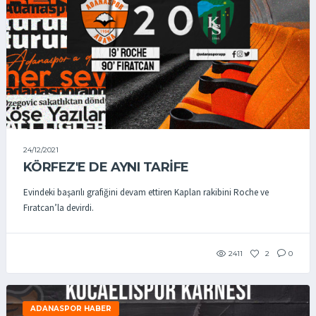
24/12/2021
KÖRFEZ'E DE AYNI TARİFE
Evindeki başarılı grafiğini devam ettiren Kaplan rakibini Roche ve
Fıratcan’la devirdi.
2411
2
0
ADANASPOR HABER