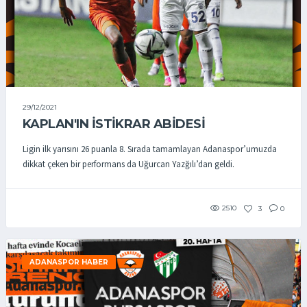
29/12/2021
KAPLAN'IN İSTİKRAR ABİDESİ
Ligin ilk yarısını 26 puanla 8. Sırada tamamlayan Adanaspor’umuzda
dikkat çeken bir performans da Uğurcan Yazğılı’dan geldi.
2510
3
0
ADANASPOR HABER