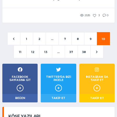
2535
3
0
1
2
...
7
8
9
10
11
12
13
...
37
38
FACEBOOK
TWITTER'DA BIZI
INSTAGRAM DA
SAYFASINA GIT
İNCELE
TAKİP ET
BEĞEN
TAKIP ET
TAKİP ET
KÖŞE YAZILARI