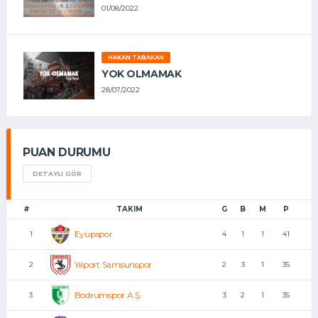
01/08/2022
HAKAN TABAKAN
YOK OLMAMAK
28/07/2022
PUAN DURUMU
DETAYLI GÖR
#
TAKIM
G
B
M
P
Eyüpspor
1
4
1
1
41
Yılport Samsunspor
2
2
3
1
35
Bodrumspor A.Ş.
3
3
2
1
35