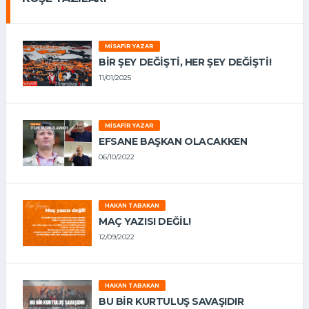
MISAFIR YAZAR
BIR ŞEY DEĞIŞTI, HER ŞEY DEĞIŞTI!
11/01/2025
MISAFIR YAZAR
EFSANE BAŞKAN OLACAKKEN
06/10/2022
HAKAN TABAKAN
MAÇ YAZISI DEĞİL!
12/09/2022
HAKAN TABAKAN
BU BİR KURTULUŞ SAVAŞIDIR