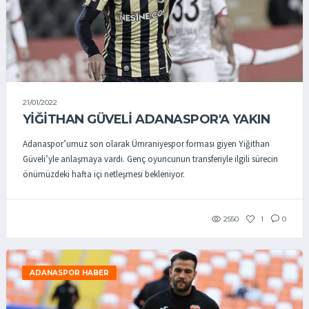
21/01/2022
YİĞİTHAN GÜVELİ ADANASPOR'A YAKIN
Adanaspor’umuz son olarak Ümraniyespor forması giyen Yiğithan
Güveli’yle anlaşmaya vardı. Genç oyuncunun transferiyle ilgili sürecin
önümüzdeki hafta içi netleşmesi bekleniyor.
2550
1
0
ADANASPOR HABER