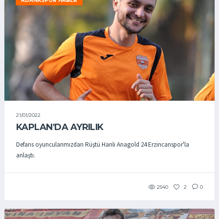
ADANASPOR HABER
21/01/2022
KAPLAN'DA AYRILIK
Defans oyuncularımızdan Rüştü Hanlı Anagold 24 Erzincanspor'la
anlaştı.
2540
2
0