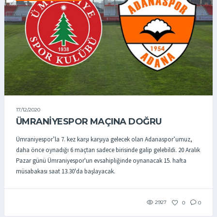
17/12/2020
ÜMRANIYESPOR MAÇINA DOĞRU
Ümraniyespor’la 7. kez karşı karşıya gelecek olan Adanaspor’umuz,
daha önce oynadığı 6 maçtan sadece birisinde galip gelebildi. 20 Aralık
Pazar günü Ümraniyespor'un evsahipliğinde oynanacak 15. hafta
müsabakası saat 13.30'da başlayacak.
2927
0
0