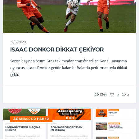
17/12/2020
ISAAC DONKOR DIKKAT ÇEKIYOR
Sezon başında Sturm Graz takımından transfer edilen Ganalı savunma
oyuncusu Isaac Donkor geride kalan haftalarda performansıyla dikkat
çekti.
3344
0
0
ADANASPOR HABER