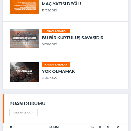
MAÇ YAZISI DEĞİL!
12/09/2022
HAKAN TABAKAN
BU BİR KURTULUŞ SAVAŞIDIR
01/08/2022
HAKAN TABAKAN
YOK OLMAMAK
28/07/2022
PUAN DURUMU
DETAYLI GÖR
#
TAKIM
G
B
M
P