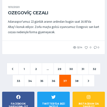
13/12/2020
OZEGOVIÇ CEZALI
Adanaspor'umuz 22 günlük aranın ardından bugün saat 16.00'da
Altay'ı konuk ediyor. Zorlu maçta golcü oyuncumuz Ozegovic sarı kart
cezası nedeniyle forma giyemeyecek.
3214
0
0
1
2
...
29
30
31
32
33
34
35
36
37
38
FACEBOOK
TWITTER'DA BIZI
INSTAGRAM DA
SAYFASINA GIT
İNCELE
TAKİP ET