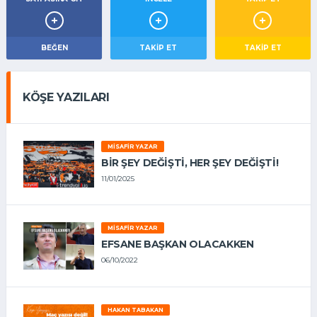
BEĞEN
TAKIP ET
TAKİP ET
KÖŞE YAZILARI
MISAFIR YAZAR
BIR ŞEY DEĞIŞTI, HER ŞEY DEĞIŞTI!
11/01/2025
MISAFIR YAZAR
EFSANE BAŞKAN OLACAKKEN
06/10/2022
HAKAN TABAKAN