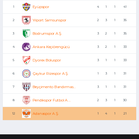
Eyüpspor
1
4
1
1
41
Yılport Samsunspor
2
2
3
1
35
Bodrumspor A.Ş.
3
3
2
1
35
Ankara Keçiörengücü
4
3
2
1
33
Dyorex Boluspor
5
3
1
1
33
Çaykur Rizespor A.Ş.
6
1
3
1
31
Beyçimento Bandırmas...
7
3
1
1
31
Pendikspor Futbol A....
8
2
3
1
30
Adanaspor A.Ş.
12
1
4
1
21