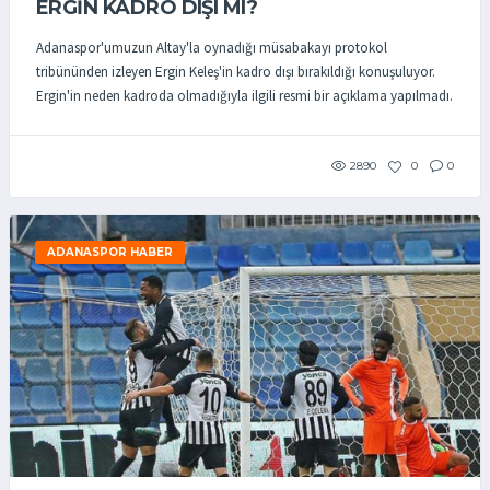
ERGIN KADRO DIŞI MI?
Adanaspor'umuzun Altay'la oynadığı müsabakayı protokol
tribününden izleyen Ergin Keleş'in kadro dışı bırakıldığı konuşuluyor.
Ergin'in neden kadroda olmadığıyla ilgili resmi bir açıklama yapılmadı.
2890
0
0
ADANASPOR HABER