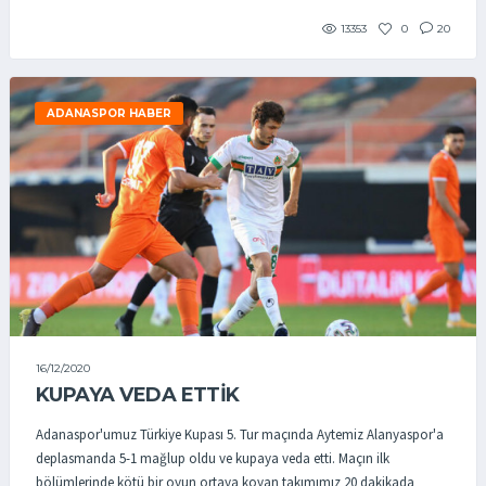
13353
0
20
ADANASPOR HABER
16/12/2020
KUPAYA VEDA ETTIK
Adanaspor'umuz Türkiye Kupası 5. Tur maçında Aytemiz Alanyaspor'a
deplasmanda 5-1 mağlup oldu ve kupaya veda etti. Maçın ilk
bölümlerinde kötü bir oyun ortaya koyan takımımız 20 dakikada