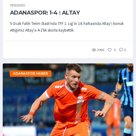
13/12/2020
ADANASPOR: 1-4 : ALTAY
5 Ocak Fatih Terim Stadı'nda TFF 1. Lig’in 14. haftasında Altay’ı konuk
ettiğimiz Altay'a 4-1'lik skorla kaybettik.
2926
0
0
ADANASPOR HABER